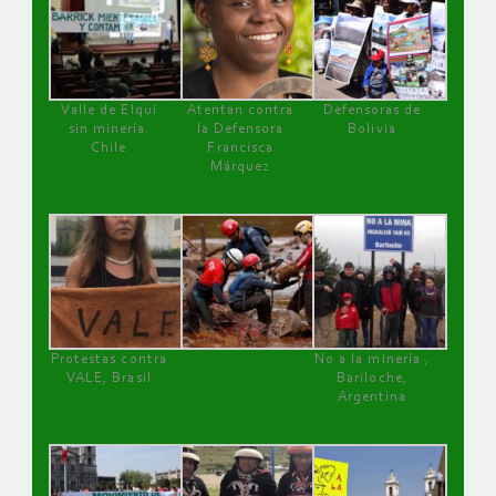
Valle de Elqui
Atentan contra
Defensoras de
sin minería.
la Defensora
Bolivia
Chile
Francisca
Márquez
Protestas contra
No a la minería ,
VALE, Brasil
Bariloche,
Argentina