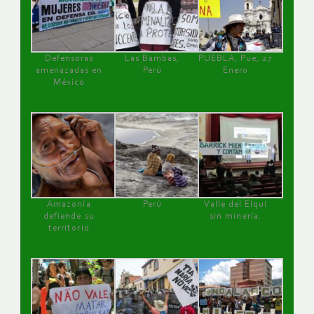
Defensoras
Las Bambas,
PUEBLA, Pue, 27
amenazadas en
Perú
Enero
México
Amazonía
Perú
Valle del Elqui
defiende su
sin minería.
territorio