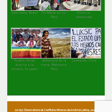
Vale mata, Brasil
Tía María no va !
Orinoco,
Perú
Venezuela
Pueblo Shuar
defensora de la
Caimanes, Chile
dice no a la
tierra, Melchora,
minería, Ecuador
Perú
(cc-by) Observatorio de Conflictos Mineros de América Latina, 2026