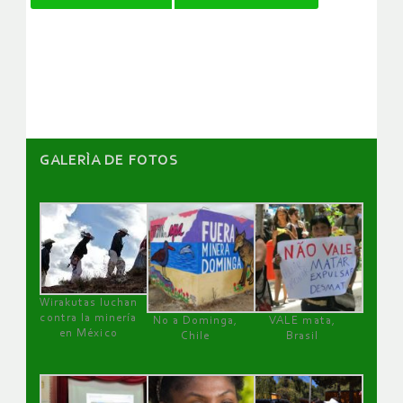
de
artículos
GALERÌA DE FOTOS
Wirakutas luchan
contra la minería
No a Dominga,
VALE mata,
en México
Chile
Brasil