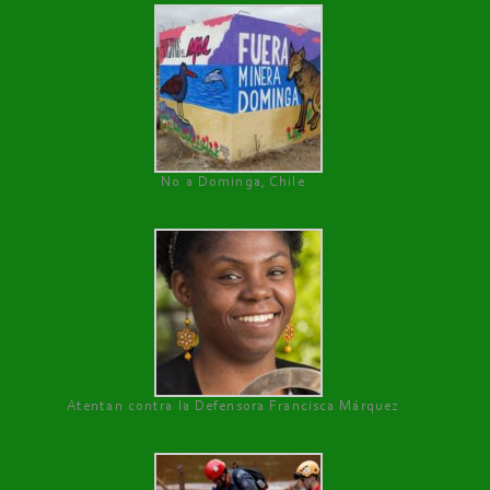
No a Dominga, Chile
Atentan contra la Defensora Francisca Márquez