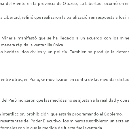
ma del Viento en la provincia de Otuzco, La Libertad, ocurrió un en
a Libertad, refirió que realizaron la paralización en respuesta a lo
Minería manifestó que se ha llegado a un acuerdo con los miner
e manera rápida la ventanilla única.
s heridas: dos civiles y un policía. También se produjo la dete
entre otros, en Puno, se movilizaron en contra de las medidas dictad
el Perú indicaron que las medidas no se ajustan a la realidad y que se
e interdicción, prohibición, que estaría programando el Gobierno.
esentantes del Poder Ejecutivo, los mineros suscribieron un acta en l
informales con lo que la medida de fuerza fue levantada.