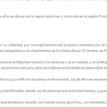
e ellos se ubican en la región Apurímac y otros dos en la región Puno;
 en La Libertad, por incumplimientos de acuerdos asumidos por el G
s campesinas a incumplimiento de la minera Raura. El tercero, en Pu
amos en el Régimen General a la mediana y gran minería, y en el Rég
y económicas del país, estas dos últimas actividades se desarrollan 
 los 223 conflictos sociales a nivel nacional, 175 de ellos se encuent
75 identificados, donde 107 de estos son por actividad minera, 24 por
departamentos: Ancash, con treinta casos; Apurímac, con veintitrés; 