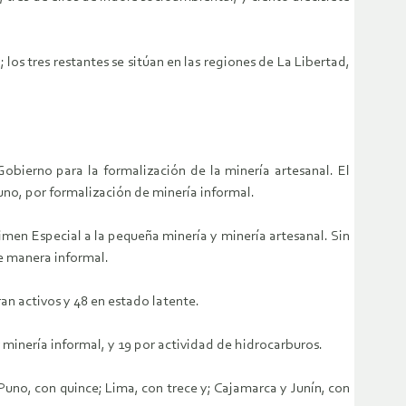
 los tres restantes se sitúan en las regiones de La Libertad,
obierno para la formalización de la minería artesanal. El
no, por formalización de minería informal.
imen Especial a la pequeña minería y minería artesanal. Sin
de manera informal.
ran activos y 48 en estado latente.
 minería informal, y 19 por actividad de hidrocarburos.
Puno, con quince; Lima, con trece y; Cajamarca y Junín, con