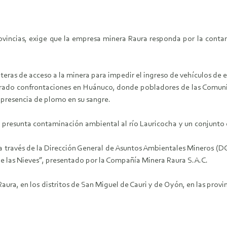
incias, exige que la empresa minera Raura responda por la contam
eras de acceso a la minera para impedir el ingreso de vehículos de e
erado confrontaciones en Huánuco, donde pobladores de las Comu
a presencia de plomo en su sangre.
la presunta contaminación ambiental al río Lauricocha y un conjunt
as a través de la Dirección General de Asuntos Ambientales Mineros 
e las Nieves”, presentado por la Compañía Minera Raura S.A.C.
Raura, en los distritos de San Miguel de Cauri y de Oyón, en las pr