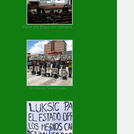
Valle del Elqui sin minería.
Orinoco, Venezuela