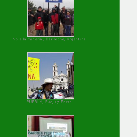
No a la minería , Bariloche, Argentina
PUEBLA, Pue, 27 Enero