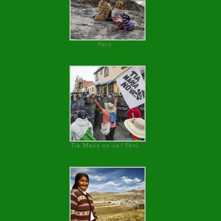
Perú
Tía María no va ! Perú