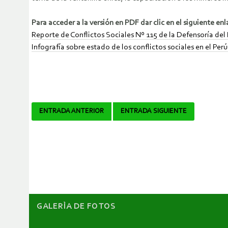
Para acceder a la versión en PDF dar clic en el siguiente enl
Reporte de Conflictos Sociales Nº 115 de la Defensoría del
Infografía sobre estado de los conflictos sociales en el Per
Navegador
ENTRADA ANTERIOR
ENTRADA SIGUIENTE
de
artículos
GALERÌA DE FOTOS