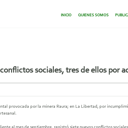
SALTAR AL CONTENIDO.
INICIO
QUIENES SOMOS
PUBLI
conflictos sociales, tres de ellos por 
tal provocada por la minera Raura; en La Libertad, por incumplimi
rtesanal.
nte al mes de septiembre, registró siete nuevos conflictos sociales,