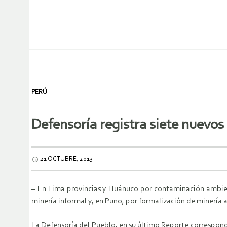
PERÚ
Defensoría registra siete nuevos 
21 OCTUBRE, 2013
– En Lima provincias y Huánuco por contaminación ambien
minería informal y, en Puno, por formalización de minería a
La Defensoría del Pueblo, en su último Reporte correspondie