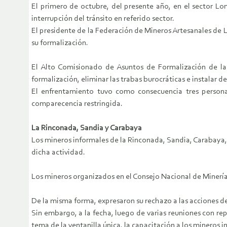
El primero de octubre, del presente año, en el sector Lo
interrupción del tránsito en referido sector.
El presidente de la Federación de Mineros Artesanales de L
su formalización.
El Alto Comisionado de Asuntos de Formalización de la 
formalización, eliminar las trabas burocráticas e instalar d
El enfrentamiento tuvo como consecuencia tres persona
comparecencia restringida.
La Rinconada, Sandia y Carabaya
Los mineros informales de la Rinconada, Sandia, Carabaya, 
dicha actividad.
Los mineros organizados en el Consejo Nacional de Minería d
De la misma forma, expresaron su rechazo a las acciones d
Sin embargo, a la fecha, luego de varias reuniones con repr
tema de la ventanilla única, la capacitación a los mineros 