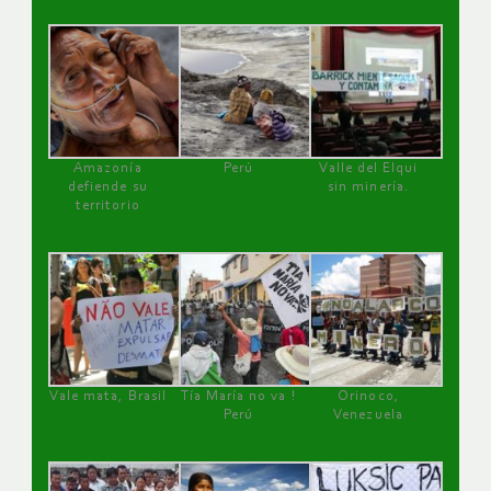
Amazonía
Perú
Valle del Elqui
defiende su
sin minería.
territorio
Vale mata, Brasil
Tía María no va !
Orinoco,
Perú
Venezuela