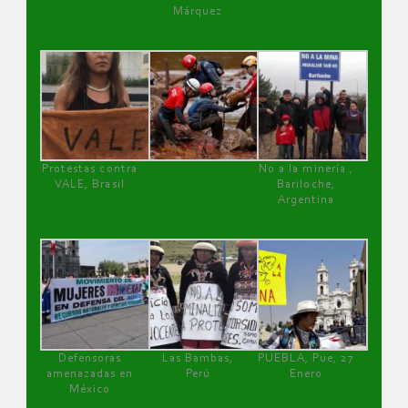
Márquez
Protestas contra
No a la minería ,
VALE, Brasil
Bariloche,
Argentina
Defensoras
Las Bambas,
PUEBLA, Pue, 27
amenazadas en
Perú
Enero
México