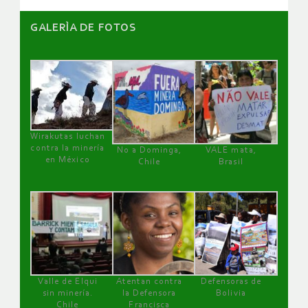
GALERÌA DE FOTOS
Wirakutas luchan
contra la minería
No a Dominga,
VALE mata,
en México
Chile
Brasil
Valle de Elqui
Atentan contra
Defensoras de
sin minería.
la Defensora
Bolivia
Chile
Francisca