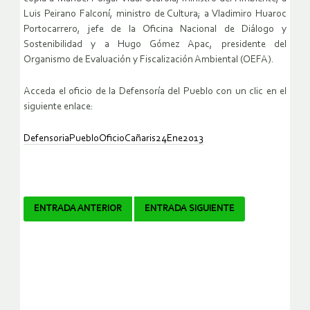
Luis Peirano Falconí, ministro de Cultura; a Vladimiro Huaroc
Portocarrero, jefe de la Oficina Nacional de Diálogo y
Sostenibilidad y a Hugo Gómez Apac, presidente del
Organismo de Evaluación y Fiscalización Ambiental (OEFA).
Acceda el oficio de la Defensoría del Pueblo con un clic en el
siguiente enlace:
DefensoriaPuebloOficioCañaris24Ene2013
Navegador
ENTRADA ANTERIOR
ENTRADA SIGUIENTE
de
artículos