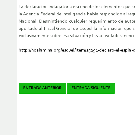
La declaración indagatoria era uno de los elementos que agu
la Agencia Federal de Inteligencia había respondido al requ
Nacional. Desmintiendo cualquier requerimiento de autori
aportado al Fiscal General de Esquel la información que s
exclusivamente sobre esa situación y las actividades menci
http://noalamina.org/esquel/item/15291-declaro-el-espia-q
Navegador
ENTRADA ANTERIOR
ENTRADA SIGUIENTE
de
artículos