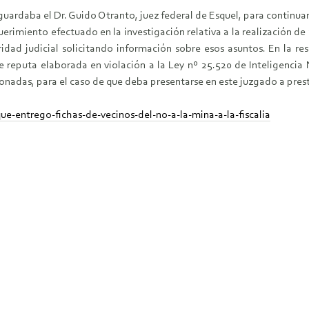
ardaba el Dr. Guido Otranto, juez federal de Esquel, para continuar c
erimiento efectuado en la investigación relativa a la realización de
dad judicial solicitando información sobre esos asuntos. En la re
e reputa elaborada en violación a la Ley nº 25.520 de Inteligencia
onadas, para el caso de que deba presentarse en este juzgado a prest
ue-entrego-fichas-de-vecinos-del-no-a-la-mina-a-la-fiscalia