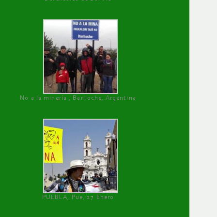
No a la minería , Bariloche, Argentina
PUEBLA, Pue, 27 Enero