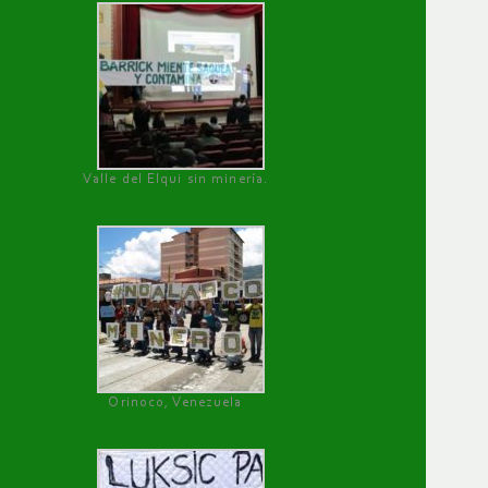
Valle del Elqui sin minería.
Orinoco, Venezuela