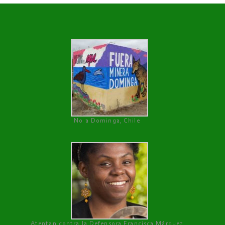
No a Dominga, Chile
Atentan contra la Defensora Francisca Márquez