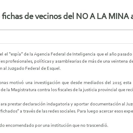
 fichas de vecinos del NO A LA MINA a 
el el “espía” de la Agencia Federal de Inteligencia que el año pasado
ades profesionales, políticas y asamblearias de más de una veintena d
 al Juzgado Federal de Esquel.
rsonas motivó una investigación que desde mediados del 2015 esta
de la Magistratura contra los fiscales de la justicia provincial que r
 para prestar declaración indagatoria y aportar documentación al Ju
fichados” a través de las redes sociales. Para luego acercar esos exped
sido encomendado por una institución que no trascendió.