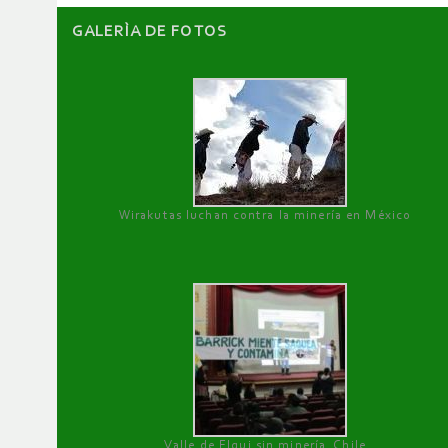
GALERÌA DE FOTOS
Wirakutas luchan contra la minería en México
Valle de Elqui sin minería. Chile