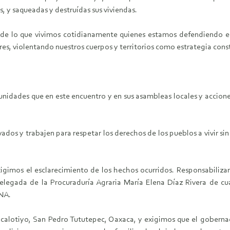
, y saqueadas y destruídas sus viviendas.
de lo que vivimos cotidianamente quienes estamos defendiendo el a
eres, violentando nuestros cuerpos y territorios como estrategia con
munidades que en este encuentro y en sus asambleas locales y accion
dos y trabajen para respetar los derechos de los pueblos a vivir sin 
igimos el esclarecimiento de los hechos ocurridos. Responsabili
legada de la Procuraduría Agraria María Elena Díaz Rivera de cua
ANA.
calotiyo, San Pedro Tututepec, Oaxaca, y exigimos que el goberna