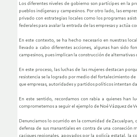
Los diferentes niveles de gobierno son partícipes en la p
pueblos indígenas y campesinos. Por otro lado, las empres
privado con estrategias locales como los programas asisten
federales para avalar la entrada de las empresas y actúa c
En este contexto, se ha hecho necesario en nuestras loca
llevado a cabo diferentes acciones, algunas han sido fo
campesinos, pues implican la construcción de alternativas 
En este proceso, las luchas de las mujeres destacan porq
resistencia se la logrado por medio del fortalecimiento de l
que empresas, autoridades y partidos políticos intentan da
En este sentido, recordamos con rabia a quienes han luc
comprometemos a seguir el ejemplo de Noé Vázquez de Ve
Denunciamos lo ocurrido en la comunidad de Zacualpan, de
defensa de sus manantiales en contra de una conseción mi
caciques regionales, apoyados por la policía estatal, la