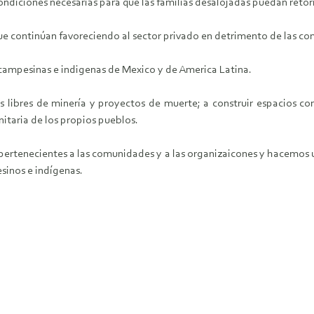
ondiciones necesarias para que las familias desalojadas puedan retor
ue continúan favoreciendo al sector privado en detrimento de las c
 campesinas e indigenas de Mexico y de America Latina.
os libres de minería y proyectos de muerte; a construir espacios c
nitaria de los propios pueblos.
 pertenecientes a las comunidades y a las organizaicones y hacemos u
esinos e indígenas.
!