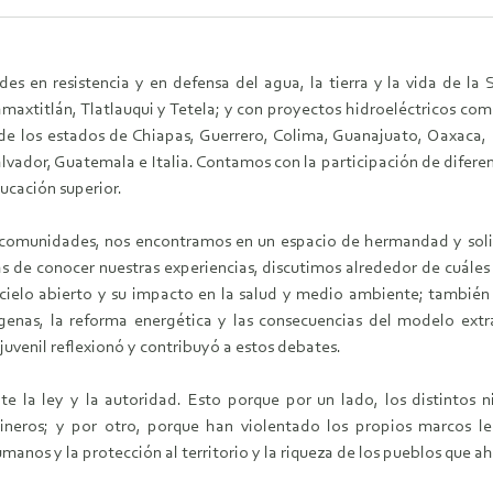
s en resistencia y en defensa del agua, la tierra y la vida de la
amaxtitlán, Tlatlauqui y Tetela; y con proyectos hidroeléctricos co
e los estados de Chiapas, Guerrero, Colima, Guanajuato, Oaxaca, 
vador, Guatemala e Italia. Contamos con la participación de difere
ducación superior.
tes comunidades, nos encontramos en un espacio de hermandad y so
de conocer nuestras experiencias, discutimos alrededor de cuáles h
a cielo abierto y su impacto en la salud y medio ambiente; tambié
genas, la reforma energética y las consecuencias del modelo extr
 juvenil reflexionó y contribuyó a estos debates.
nte la ley y la autoridad. Esto porque por un lado, los distintos
eros; y por otro, porque han violentado los propios marcos leg
anos y la protección al territorio y la riqueza de los pueblos que ah