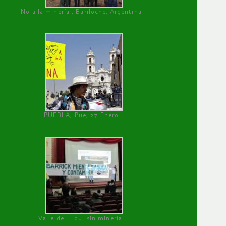
No a la minería , Bariloche, Argentina
PUEBLA, Pue, 27 Enero
Valle del Elqui sin minería.