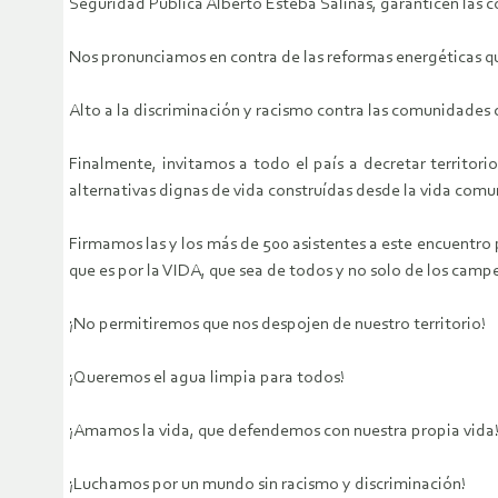
Seguridad Pública Alberto Esteba Salinas, garanticen las c
Nos pronunciamos en contra de las reformas energéticas q
Alto a la discriminación y racismo contra las comunidades
Finalmente, invitamos a todo el país a decretar territori
alternativas dignas de vida construídas desde la vida comu
Firmamos las y los más de 500 asistentes a este encuentro
que es por la VIDA, que sea de todos y no solo de los camp
¡No permitiremos que nos despojen de nuestro territorio!
¡Queremos el agua limpia para todos!
¡Amamos la vida, que defendemos con nuestra propia vida
¡Luchamos por un mundo sin racismo y discriminación!