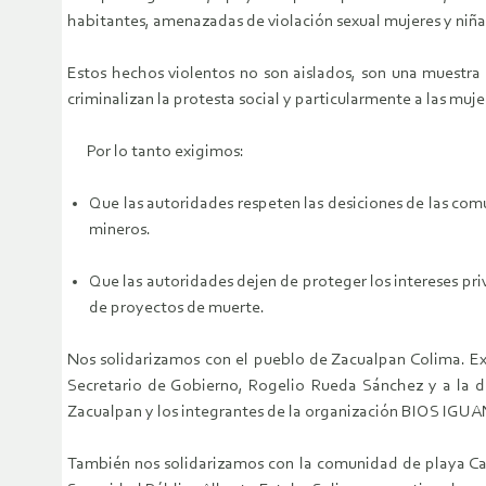
habitantes, amenazadas de violación sexual mujeres y niñas
Estos hechos violentos no son aislados, son una muestra 
criminalizan la protesta social y particularmente a las muj
Por lo tanto exigimos:
Que las autoridades respeten las desiciones de las co
mineros.
Que las autoridades dejen de proteger los intereses priva
de proyectos de muerte.
Nos solidarizamos con el pueblo de Zacualpan Colima. Ex
Secretario de Gobierno, Rogelio Rueda Sánchez y a la de
Zacualpan y los integrantes de la organización BIOS IGU
También nos solidarizamos con la comunidad de playa Ca