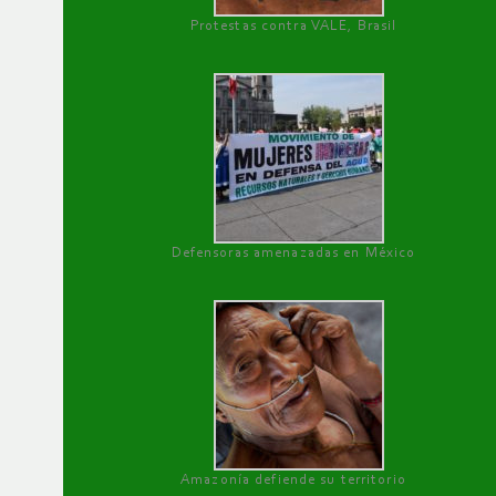
Protestas contra VALE, Brasil
Defensoras amenazadas en México
Amazonía defiende su territorio