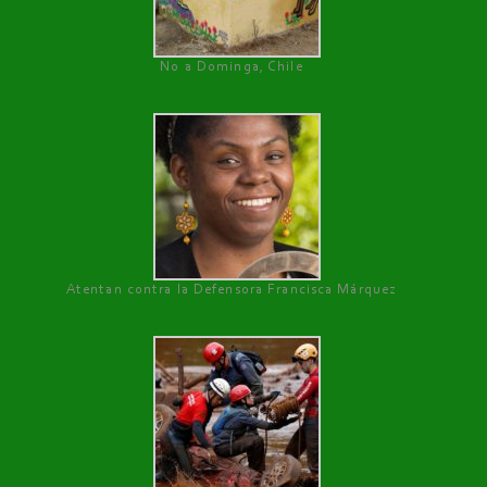
No a Dominga, Chile
Atentan contra la Defensora Francisca Márquez