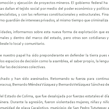
romoción y ejecución de proyectos mineros. El gobierno federal ha 
as dañan el tejido social por medio del poder económico y político 
cialistas, y con las reformas constitucionales y estructurales. Fin
omo guardián de intereses privados, al mismo tiempo que criminaliza 
lidades, informarnos sobre esta nueva forma de explotación que e
rmales y dentro del marco del estado, pero otras son cotidianas y
desde lo local y comunitario.
ue nuestro papel ha sido preponderante en defender la tierra pues e
os espacios de decisión como la asamblea, el saber propio, la lengua,
ñar las decisiones colectivas.
hado y han sido asesinados. Retomando su fuerza para continuar 
racruz, Bernardo Méndez Vázquez y BernardoVelázquez Sánchez de 
l Estado de Colima, que fue desalojada por fuerzas estatales el día
nera. Durante la agresión, fueron violentadas mujeres, niñas y niñ
 comunidad de playa Cacalotiyo, municipio de San Pedro Tututepec 