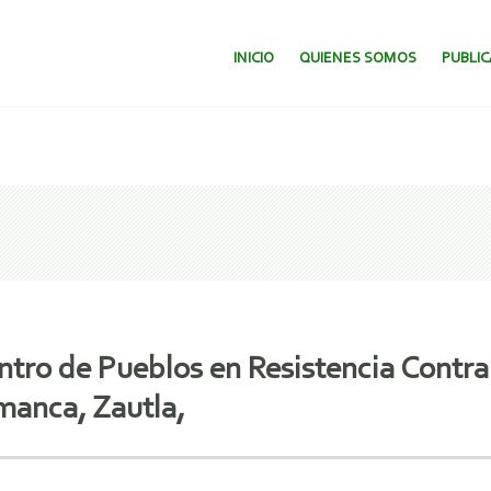
SALTAR AL CONTENIDO.
INICIO
QUIENES SOMOS
PUBLI
entro de Pueblos en Resistencia Contra
anca, Zautla,