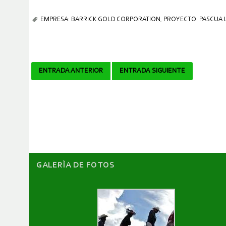
EMPRESA: BARRICK GOLD CORPORATION
,
PROYECTO: PASCUA
Navegador
ENTRADA ANTERIOR
ENTRADA SIGUIENTE
de
artículos
GALERÌA DE FOTOS