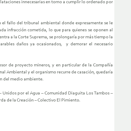
ilataciones innecesarias en torno a cumplir lo ordenado por
el fallo del tribunal ambiental donde expresamente se le
ada infracción cometida, lo que para quienes se oponen al
o entra a la Corte Suprema, se prolongaría por más tiempo la
eparables daños ya ocasionados, y demorar el necesario
esor de proyecto mineros, y en particular de la Compañía
bunal Ambiental y el organismo recurre de casación, quedaría
ión del medio ambiente.
a – Unidos por el Agua – Comunidad Diaguita Los Tambos –
da de la Creación – Colectivo El Pimiento.