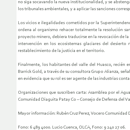
no siga socavando la nueva institucionalidad, y se absteng
los tribunales ambientales, y a aplicar las sanciones corre
Los vicios e ilegalidades cometidos por la Superintende
ordena al organismo rehacer totalmente la resolución san
proyecto minero, debiera traducirse en la revocación de la 
intervención en los ecosistemas glaciares del desiert
restablecimiento de la justicia en el territorio.
Finalmente, los habitantes del valle del Huasco, recién
Barrick Gold, a través de su consultora Grupo Alianza, seña
en evidencia que su rol es ser agente de las industrias con
Organizaciones que suscriben carta: Asamblea por el Agu
Comunidad Diaguita Patay Co – Consejo de Defensa del Valle
Mayor información: Rubén Cruz Perez, Vocero Comunidad D
Fono: 6 489 4000. Lucio Cuenca, OLCA, Fono: 9 240 27 06.