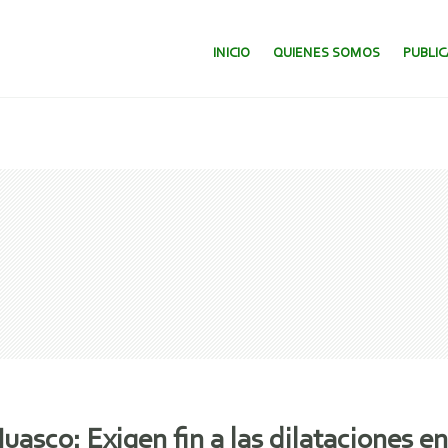
SALTAR AL CONTENIDO.
INICIO
QUIENES SOMOS
PUBLI
uasco: Exigen fin a las dilataciones 