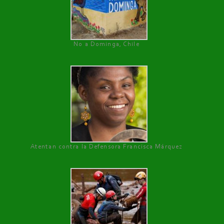
No a Dominga, Chile
Atentan contra la Defensora Francisca Márquez