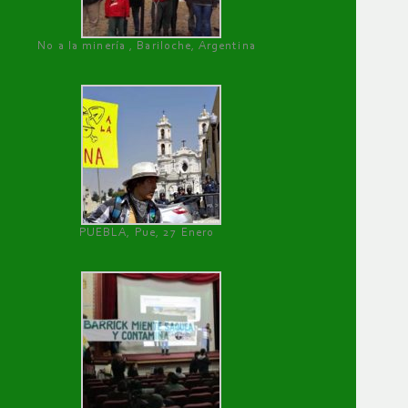
No a la minería , Bariloche, Argentina
PUEBLA, Pue, 27 Enero