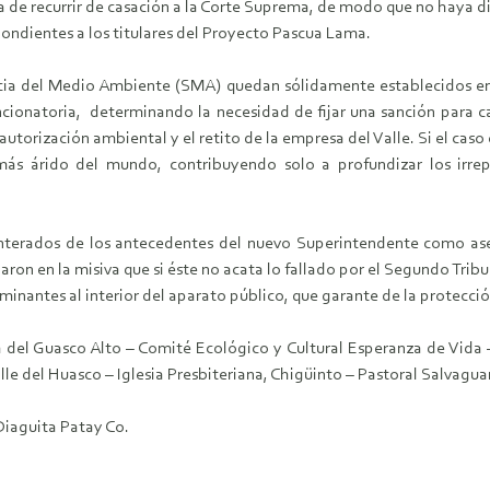
a de recurrir de casación a la Corte Suprema, de modo que no haya d
spondientes a los titulares del Proyecto Pascua Lama.
ncia del Medio Ambiente (SMA) quedan sólidamente establecidos en 
cionatoria, determinando la necesidad de fijar una sanción para c
autorización ambiental y el retito de la empresa del Valle. Si el cas
o más árido del mundo, contribuyendo solo a profundizar los irr
 enterados de los antecedentes del nuevo Superintendente como as
laron en la misiva que si éste no acata lo fallado por el Segundo Tri
taminantes al interior del aparato público, que garante de la protecc
a del Guasco Alto – Comité Ecológico y Cultural Esperanza de Vid
 del Huasco – Iglesia Presbiteriana, Chigüinto – Pastoral Salvaguar
iaguita Patay Co.