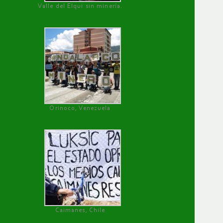
Valle del Elqui sin minería.
Orinoco, Venezuela
Caimanes, Chile