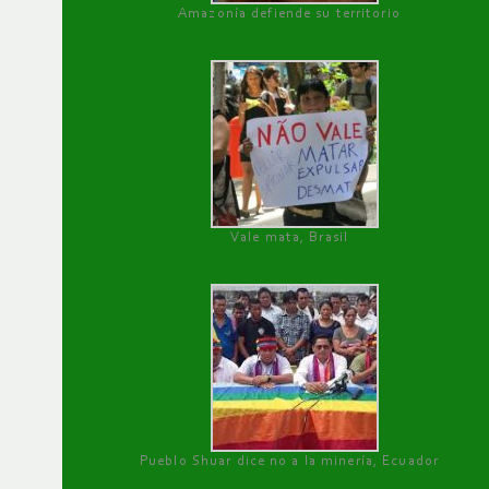
Amazonía defiende su territorio
Vale mata, Brasil
Pueblo Shuar dice no a la minería, Ecuador