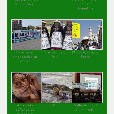
VALE, Brasil
Bariloche,
Argentina
Defensoras
Las Bambas,
PUEBLA, Pue, 27
amenazadas en
Perú
Enero
México
Amazonía
Perú
Valle del Elqui
defiende su
sin minería.