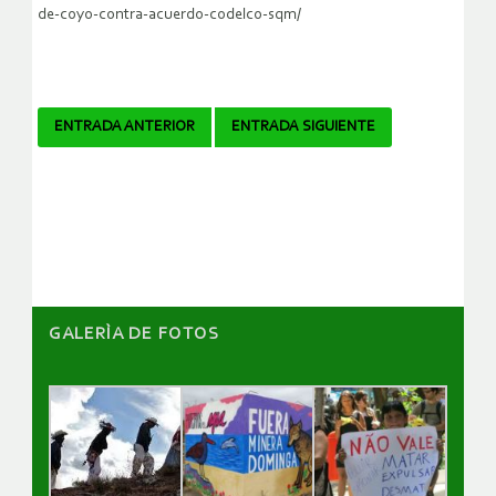
de-coyo-contra-acuerdo-codelco-sqm/
Navegador
ENTRADA ANTERIOR
ENTRADA SIGUIENTE
de
artículos
GALERÌA DE FOTOS