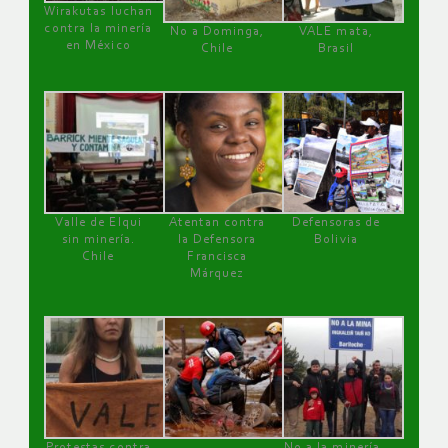
Wirakutas luchan
contra la minería
No a Dominga,
VALE mata,
en México
Chile
Brasil
Valle de Elqui
Atentan contra
Defensoras de
sin minería.
la Defensora
Bolivia
Chile
Francisca
Márquez
Protestas contra
No a la minería ,