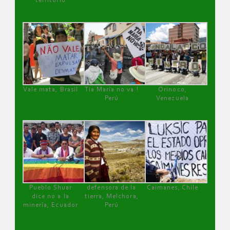
territorio
Vale mata, Brasil
Tía María no va !
Orinoco,
Perú
Venezuela
Pueblo Shuar
defensora de la
Caimanes, Chile
dice no a la
tierra, Melchora,
minería, Ecuador
Perú