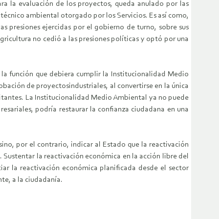
ra la evaluación de los proyectos, queda anulado por las
to técnico ambiental otorgado por los Servicios. Es así como,
as presiones ejercidas por el gobierno de turno, sobre sus
gricultura no cedió a las presiones políticas y optó por una
 la función que debiera cumplir la Institucionalidad Medio
obación de proyectosindustriales, al convertirse en la única
abitantes. La Institucionalidad Medio Ambiental ya no puede
resariales, podría restaurar la confianza ciudadana en una
no, por el contrario, indicar al Estado que la reactivación
 Sustentar la reactivación económica en la acción libre del
iar la reactivación económica planificada desde el sector
nte, a la ciudadanía.