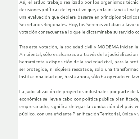
Así, el arduo trabajo realizado por los organismos técn
decisiones políticas del ejecutivo que, en la instancia fina
una evaluación que debiera basarse en principios técnicos
Secretarios Regionales. Hoy, los Seremis votaban a favor de
votación consecuente a lo que le dictaminaba su servicio c
Tras esta votación, la sociedad civil y MODEMA inician la
Ambiental, sólo es alcanzada a través de la judicialización
herramienta a disposición de la sociedad civil, para la pr
ser protegida, ni siquiera rescatada, sólo una transforma
Institucionalidad que, hasta ahora, sólo ha operado en favo
La judicialización de proyectos industriales por parte de 
económica se lleva a cabo con política pública planificada
empresariado, significa delegar la conducción del país e
público, con una eficiente Planificación Territorial, única 