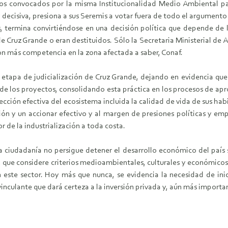
icos convocados por la misma Institucionalidad Medio Ambiental pa
l y decisiva, presiona a sus Seremis a votar fuera de todo el argumen
, termina convirtiéndose en una decisión política que depende de l
 Cruz Grande o eran destituidos. Sólo la Secretaria Ministerial de A
on más competencia en la zona afectada a saber, Conaf.
 etapa de judicialización de Cruz Grande, dejando en evidencia que
 de los proyectos, consolidando esta práctica en los procesos de apr
otección efectiva del ecosistema incluida la calidad de vida de sus h
ción y un accionar efectivo y al margen de presiones políticas y emp
r de la industrialización a toda costa.
la ciudadanía no persigue detener el desarrollo económico del país si
, que considere criterios medioambientales, culturales y económicos.
n este sector. Hoy más que nunca, se evidencia la necesidad de inic
y vinculante que dará certeza a la inversión privada y, aún más importa