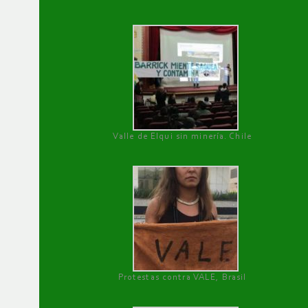
Valle de Elqui sin minería. Chile
Protestas contra VALE, Brasil