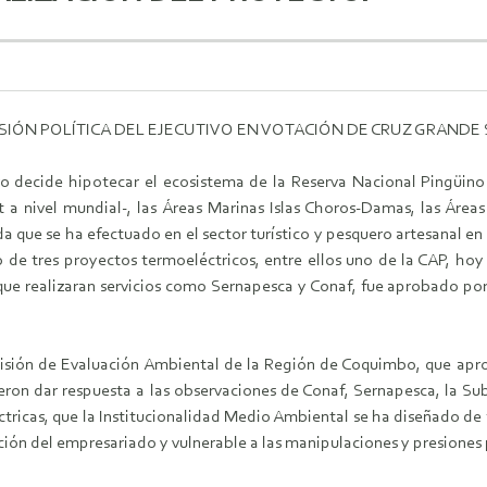
PRESIÓN POLÍTICA DEL EJECUTIVO EN VOTACIÓN DE CRUZ GRANDE 
o decide hipotecar el ecosistema de la Reserva Nacional Pingüi
t a nivel mundial-, las Áreas Marinas Islas Choros-Damas, las Áre
ada que se ha efectuado en el sector turístico y pesquero artesanal e
 de tres proyectos termoeléctricos, entre ellos uno de la CAP, ho
que realizaran servicios como Sernapesca y Conaf, fue aprobado por
omisión de Evaluación Ambiental de la Región de Coquimbo, que apr
ron dar respuesta a las observaciones de Conaf, Sernapesca, la Sub
icas, que la Institucionalidad Medio Ambiental se ha diseñado de fo
ición del empresariado y vulnerable a las manipulaciones y presiones 