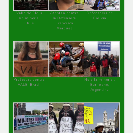
Valle de Elqui
Atentan contra
Defensoras de
sin minería.
la Defensora
Bolivia
Chile
Francisca
Márquez
Protestas contra
No a la minería ,
VALE, Brasil
Bariloche,
Argentina