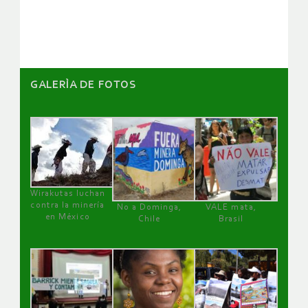
artículos
GALERÌA DE FOTOS
Wirakutas luchan
contra la minería
No a Dominga,
VALE mata,
en México
Chile
Brasil