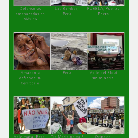
Defensoras
Las Bambas,
PUEBLA, Pue, 27
amenazadas en
Perú
Enero
México
Amazonía
Perú
Valle del Elqui
defiende su
sin minería.
territorio
Vale mata, Brasil
Tía María no va !
Orinoco,