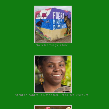
No a Dominga, Chile
Atentan contra la Defensora Francisca Márquez