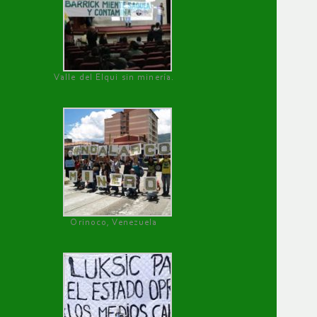
Valle del Elqui sin minería.
Orinoco, Venezuela