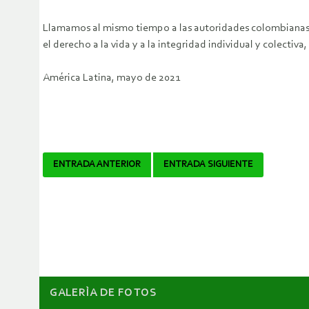
Llamamos al mismo tiempo a las autoridades colombianas a 
el derecho a la vida y a la integridad individual y colectiva,
América Latina, mayo de 2021
Navegador
ENTRADA ANTERIOR
ENTRADA SIGUIENTE
de
artículos
GALERÌA DE FOTOS