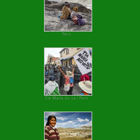
Perú
Tía María no va ! Perú