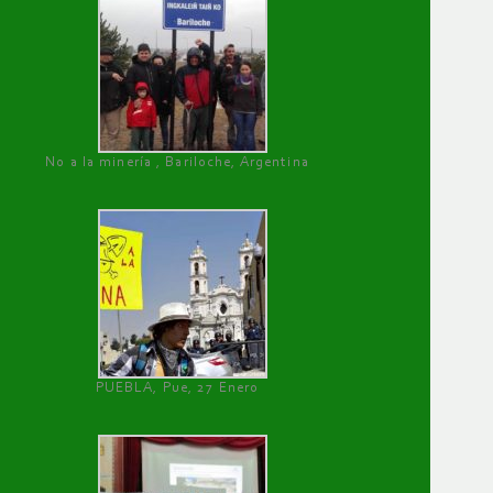
No a la minería , Bariloche, Argentina
PUEBLA, Pue, 27 Enero