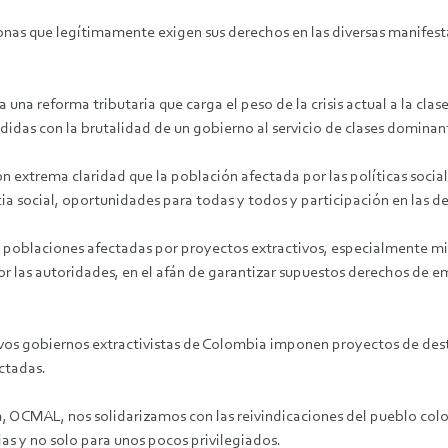
onas que legítimamente exigen sus derechos en las diversas manifesta
una reforma tributaria que carga el peso de la crisis actual a la cl
ondidas con la brutalidad de un gobierno al servicio de clases domina
on extrema claridad que la población afectada por las políticas soc
cia social, oportunidades para todas y todos y participación en las d
s poblaciones afectadas por proyectos extractivos, especialmente mi
r las autoridades, en el afán de garantizar supuestos derechos de em
ucesivos gobiernos extractivistas de Colombia imponen proyectos de d
ctadas.
a, OCMAL, nos solidarizamos con las reivindicaciones del pueblo col
ias y no solo para unos pocos privilegiados.