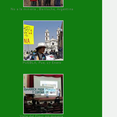
No a la minería , Bariloche, Argentina
PUEBLA, Pue, 27 Enero
Valle del Elqui sin minería.