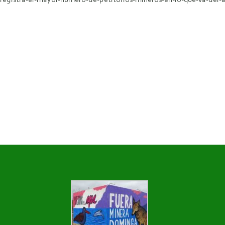
egistra-el-mayor-numero-de-petitorios-mineros-en-lo-que-va-del-