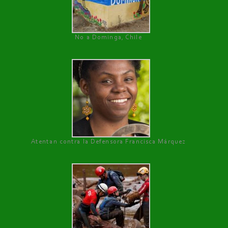
No a Dominga, Chile
Atentan contra la Defensora Francisca Márquez