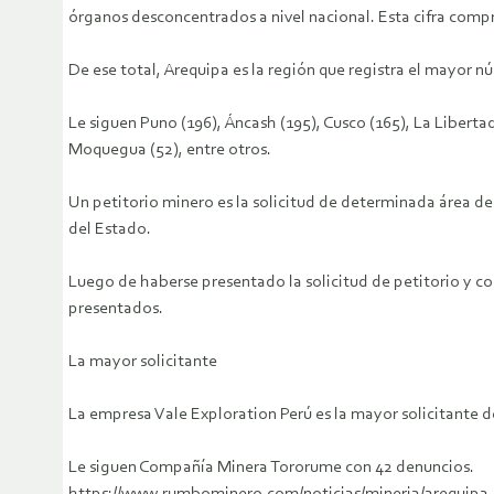
órganos desconcentrados a nivel nacional. Esta cifra comp
De ese total, Arequipa es la región que registra el mayor n
Le siguen Puno (196), Áncash (195), Cusco (165), La Liberta
Moquegua (52), entre otros.
Un petitorio minero es la solicitud de determinada área den
del Estado.
Luego de haberse presentado la solicitud de petitorio y co
presentados.
La mayor solicitante
La empresa Vale Exploration Perú es la mayor solicitante d
Le siguen Compañía Minera Tororume con 42 denuncios.