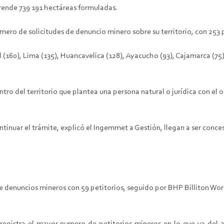
rende 739 191 hectáreas formuladas.
úmero de solicitudes de denuncio minero sobre su territorio, con 253 
d (160), Lima (135), Huancavelica (128), Ayacucho (93), Cajamarca (75
tro del territorio que plantea una persona natural o jurídica con el 
ntinuar el trámite, explicó el Ingemmet a Gestión, llegan a ser con
e denuncios mineros con 59 petitorios, seguido por BHP Billiton Worl