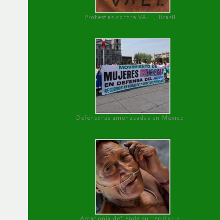
Protestas contra VALE, Brasil
Defensoras amenazadas en México
Amazonía defiende su territorio