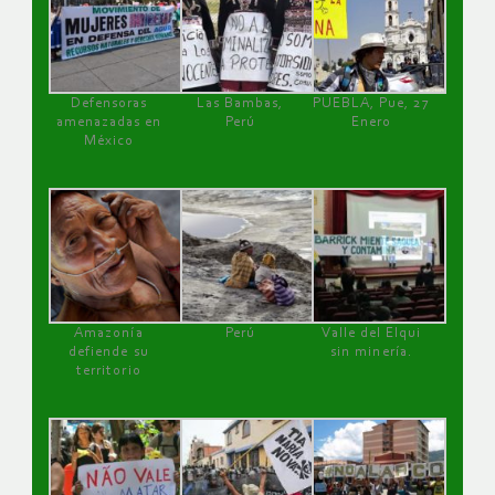
Defensoras
Las Bambas,
PUEBLA, Pue, 27
amenazadas en
Perú
Enero
México
Amazonía
Perú
Valle del Elqui
defiende su
sin minería.
territorio