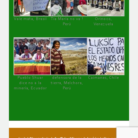
Vale mata, Brasil
Tía María no va !
Orinoco,
Perú
Venezuela
Pueblo Shuar
defensora de la
Caimanes, Chile
dice no a la
tierra, Melchora,
minería, Ecuador
Perú