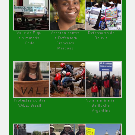
Valle de Elqui
Atentan contra
Defensoras de
sin minería.
la Defensora
Bolivia
Chile
Francisca
Márquez
Protestas contra
No a la minería ,
VALE, Brasil
Bariloche,
Argentina