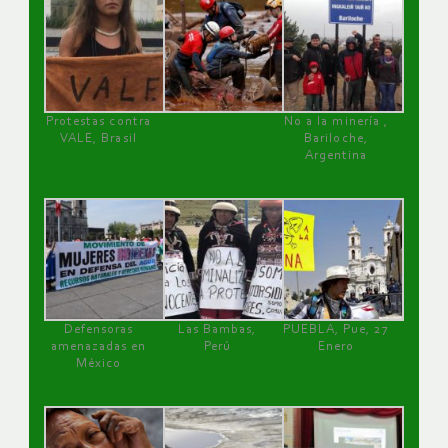
Protestas contra
No a la minería ,
VALE, Brasil
Bariloche,
Argentina
Defensoras
Las Bambas,
PUEBLA, Pue, 27
amenazadas en
Perú
Enero
México