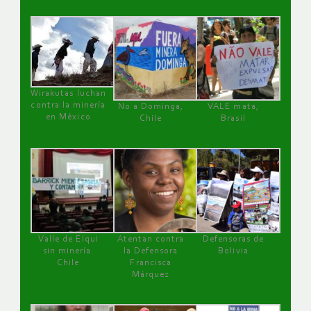
Wirakutas luchan
contra la minería
No a Dominga,
VALE mata,
en México
Chile
Brasil
Valle de Elqui
Atentan contra
Defensoras de
sin minería.
la Defensora
Bolivia
Chile
Francisca
Márquez