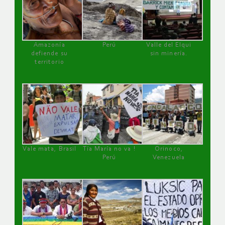
Amazonía
Perú
Valle del Elqui
defiende su
sin minería.
territorio
Vale mata, Brasil
Tía María no va !
Orinoco,
Perú
Venezuela