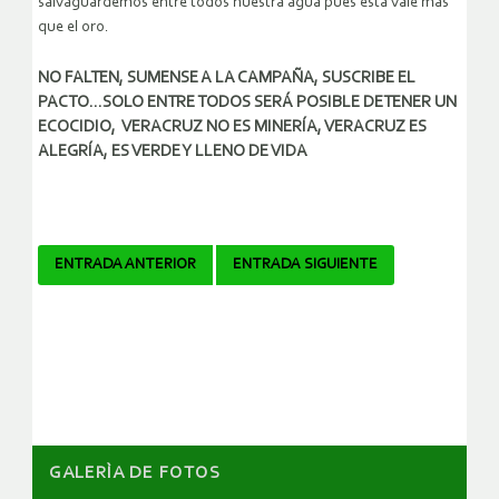
salvaguardemos entre todos nuestra agua pues ésta vale más
que el oro.
NO FALTEN, SUMENSE A LA CAMPAÑA, SUSCRIBE EL
PACTO…SOLO ENTRE TODOS SERÁ POSIBLE DETENER UN
ECOCIDIO, VERACRUZ NO ES MINERÍA, VERACRUZ ES
ALEGRÍA, ES VERDE Y LLENO DE VIDA
Navegador
ENTRADA ANTERIOR
ENTRADA SIGUIENTE
de
artículos
GALERÌA DE FOTOS