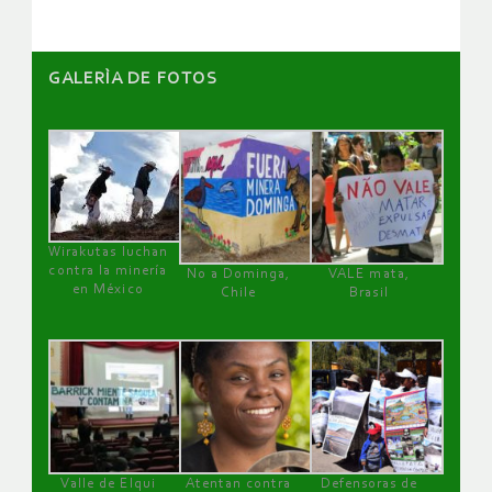
GALERÌA DE FOTOS
Wirakutas luchan
contra la minería
No a Dominga,
VALE mata,
en México
Chile
Brasil
Valle de Elqui
Atentan contra
Defensoras de