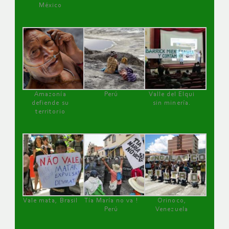
México
Amazonía
Perú
Valle del Elqui
defiende su
sin minería.
territorio
Vale mata, Brasil
Tía María no va !
Orinoco,
Perú
Venezuela