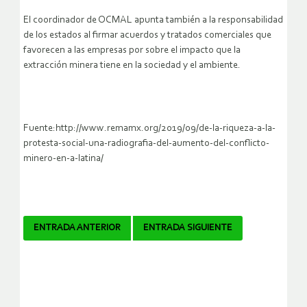
El coordinador de OCMAL apunta también a la responsabilidad
de los estados al firmar acuerdos y tratados comerciales que
favorecen a las empresas por sobre el impacto que la
extracción minera tiene en la sociedad y el ambiente.
Fuente:http://www.remamx.org/2019/09/de-la-riqueza-a-la-
protesta-social-una-radiografia-del-aumento-del-conflicto-
minero-en-a-latina/
Navegador
ENTRADA ANTERIOR
ENTRADA SIGUIENTE
de
artículos