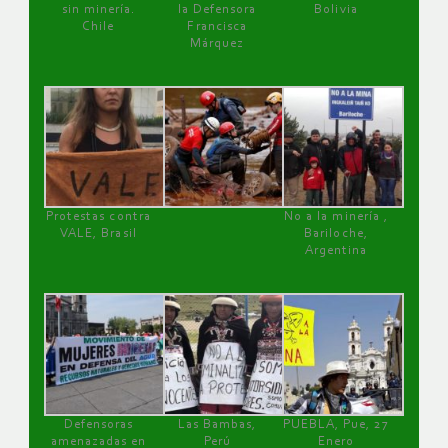
sin minería.
la Defensora
Bolivia
Chile
Francisca
Márquez
Protestas contra
No a la minería ,
VALE, Brasil
Bariloche,
Argentina
Defensoras
Las Bambas,
PUEBLA, Pue, 27
amenazadas en
Perú
Enero