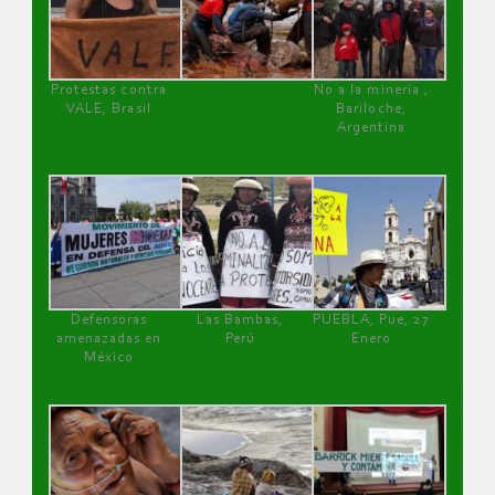
Protestas contra
No a la minería ,
VALE, Brasil
Bariloche,
Argentina
Defensoras
Las Bambas,
PUEBLA, Pue, 27
amenazadas en
Perú
Enero
México