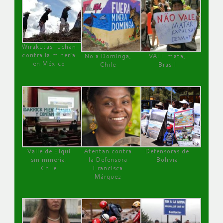
Wirakutas luchan
contra la minería
No a Dominga,
VALE mata,
en México
Chile
Brasil
Valle de Elqui
Atentan contra
Defensoras de
sin minería.
la Defensora
Bolivia
Chile
Francisca
Márquez