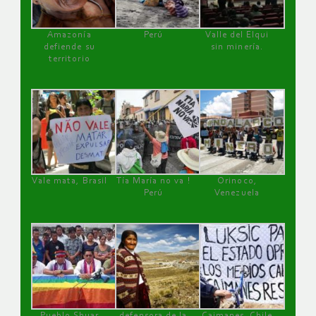
Amazonía
Perú
Valle del Elqui
defiende su
sin minería.
territorio
Vale mata, Brasil
Tía María no va !
Orinoco,
Perú
Venezuela
Pueblo Shuar
defensora de la
Caimanes, Chile