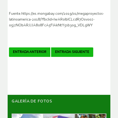
Fuente:https://es.mongabay.com/2019/01/megaproyectos-
latinoamerica-2018/?fbclid=IwAR0lblCLcdR7Osvooz-
o5jzNObARJJJA808FcA5FlAkNtY5sb30g_VDLgWY
Navegador
ENTRADA ANTERIOR
ENTRADA SIGUIENTE
de
artículos
GALERÌA DE FOTOS