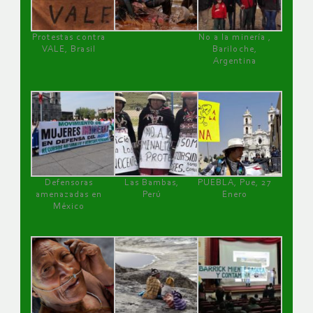
Protestas contra
No a la minería ,
VALE, Brasil
Bariloche,
Argentina
Defensoras
Las Bambas,
PUEBLA, Pue, 27
amenazadas en
Perú
Enero
México