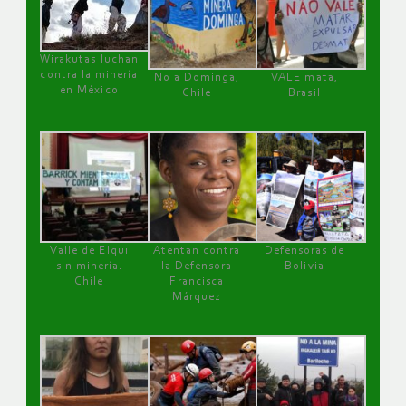
Wirakutas luchan
contra la minería
No a Dominga,
VALE mata,
en México
Chile
Brasil
Valle de Elqui
Atentan contra
Defensoras de
sin minería.
la Defensora
Bolivia
Chile
Francisca
Márquez