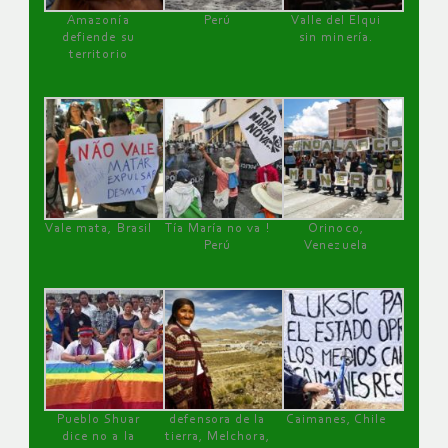
Amazonía
Perú
Valle del Elqui
defiende su
sin minería.
territorio
Vale mata, Brasil
Tía María no va !
Orinoco,
Perú
Venezuela
Pueblo Shuar
defensora de la
Caimanes, Chile
dice no a la
tierra, Melchora,