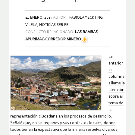
14 ENERO, 2019
AUTOR:
FABIOLA YECKTING
VILELA, NOTICIAS SER.PE
CONFLICTO RELACIONADO:
LAS BAMBAS-
APURIMAC-CORREDOR MINERO
En
anterior
es
columna
s llamé la
atención
sobre el
tema de
la
representación ciudadana en los procesos de desarrollo.
Señalé que, en las regiones y sus contextos locales, donde
todos tienen la expectativa que la minería resuelva diversos