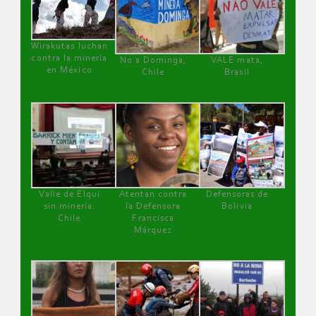
Wirakutas luchan
contra la minería
No a Dominga,
VALE mata,
en México
Chile
Brasil
Valle de Elqui
Atentan contra
Defensoras de
sin minería.
la Defensora
Bolivia
Chile
Francisca
Márquez