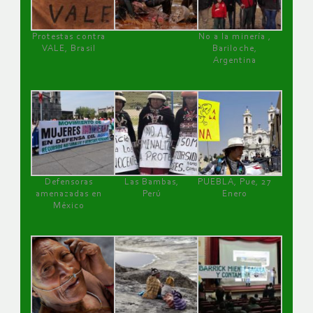
Protestas contra
No a la minería ,
VALE, Brasil
Bariloche,
Argentina
Defensoras
Las Bambas,
PUEBLA, Pue, 27
amenazadas en
Perú
Enero
México