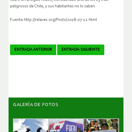
peligrosos de Chile, y sus habitantes no lo saben.
Fuente:http://relaves.org/Posts/2018-07-12.html
Navegador
ENTRADA ANTERIOR
ENTRADA SIGUIENTE
de
artículos
GALERÌA DE FOTOS