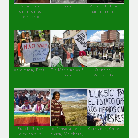
Amazonía
Perú
Valle del Elqui
defiende su
sin minería.
territorio
Vale mata, Brasil
Tía María no va !
Orinoco,
Perú
Venezuela
Pueblo Shuar
defensora de la
Caimanes, Chile
dice no a la
tierra, Melchora,