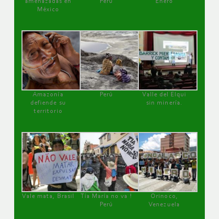
amenazadas en
Perú
Enero
México
Amazonía
Perú
Valle del Elqui
defiende su
sin minería.
territorio
Vale mata, Brasil
Tía María no va !
Orinoco,
Perú
Venezuela