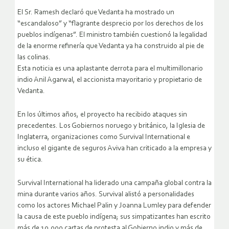
El Sr. Ramesh declaró que Vedanta ha mostrado un
“escandaloso” y “flagrante desprecio por los derechos de los
pueblos indígenas”. El ministro también cuestionó la legalidad
de la enorme refinería que Vedanta ya ha construido al pie de
las colinas.
Esta noticia es una aplastante derrota para el multimillonario
indio Anil Agarwal, el accionista mayoritario y propietario de
Vedanta.
En los últimos años, el proyecto ha recibido ataques sin
precedentes. Los Gobiernos noruego y británico, la Iglesia de
Inglaterra, organizaciones como Survival International e
incluso el gigante de seguros Aviva han criticado a la empresa y
su ética.
Survival International ha liderado una campaña global contra la
mina durante varios años. Survival alistó a personalidades
como los actores Michael Palin y Joanna Lumley para defender
la causa de este pueblo indígena; sus simpatizantes han escrito
más de 10.000 cartas de protesta al Gobierno indio y más de