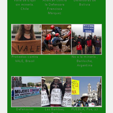
Valle de Elqui
Atentan contra
Defensoras de
sin minería.
la Defensora
Bolivia
Chile
Francisca
Márquez
Protestas contra
No a la minería ,
VALE, Brasil
Bariloche,
Argentina
Defensoras
Las Bambas,
PUEBLA, Pue, 27