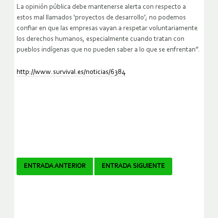
La opinión pública debe mantenerse alerta con respecto a
estos mal llamados ‘proyectos de desarrollo’; no podemos
confiar en que las empresas vayan a respetar voluntariamente
los derechos humanos, especialmente cuando tratan con
pueblos indígenas que no pueden saber a lo que se enfrentan”.
http://www.survival.es/noticias/6384
Navegador
ENTRADA ANTERIOR
ENTRADA SIGUIENTE
de
artículos