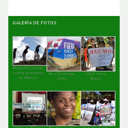
GALERÌA DE FOTOS
Wirakutas luchan
contra la minería
No a Dominga,
VALE mata,
en México
Chile
Brasil