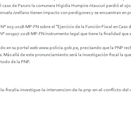
el caso de Paruro la comunera Higidia Humpire Ataucuri perdió el oj
Arruela Arellano tienen impacto con perdigones y se encuentran en p
N° 003-2018-MP-FN sobre el “Ejercicio de la Función Fiscal en Caso de
n N° 001907-2018-MP-FN instrumento legal que tiene la finalidad qu
do en su portal web www.policia.gob.pe, precisando que la PNP rec
Más allá de este pronunciamiento será la investigación fiscal la que
 todo de la PNP.
la-fiscalia-investigue-la-intervencion-de-la-pnp-en-el-conflicto-del