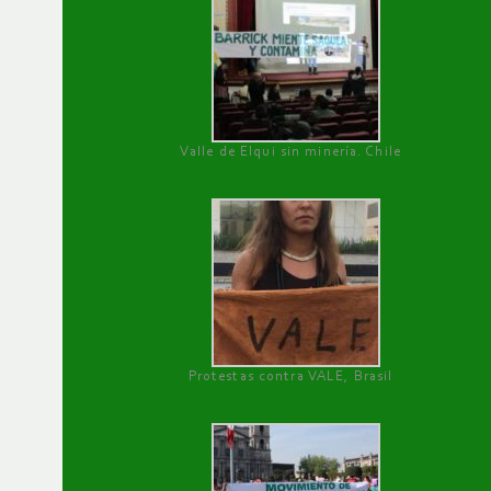
Valle de Elqui sin minería. Chile
Protestas contra VALE, Brasil