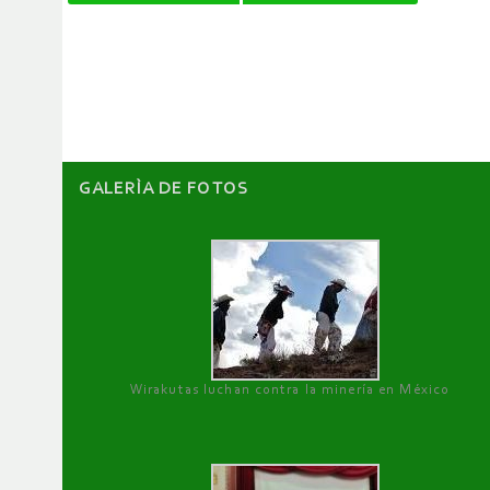
de
artículos
GALERÌA DE FOTOS
Wirakutas luchan contra la minería en México