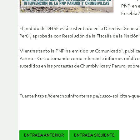
PNP, en 
Eusebia 
El pedido de DHSF está sustentado en la Directiva General 
Perú”, aprobada con Resolución de la Fiscalía de la Nació
Mientras tanto la PNP ha emitido un Comunicado¹, publica
Paruro – Cusco tomando como referencia informes médicos. 
sucedidos en las protestas de Chumbivilcas y Paruro, sobre
Fuente:https://derechosinfronteras.pe/cusco-solicitan-que-
Navegador
ENTRADA ANTERIOR
ENTRADA SIGUIENTE