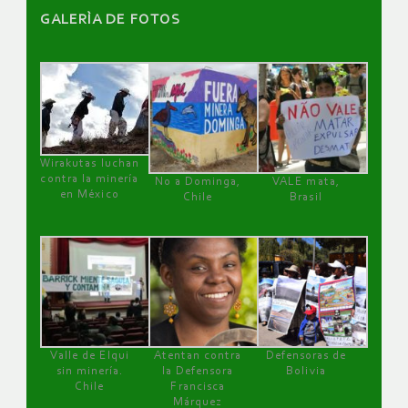
GALERÌA DE FOTOS
Wirakutas luchan
contra la minería
No a Dominga,
VALE mata,
en México
Chile
Brasil
Valle de Elqui
Atentan contra
Defensoras de
sin minería.
la Defensora
Bolivia
Chile
Francisca
Márquez