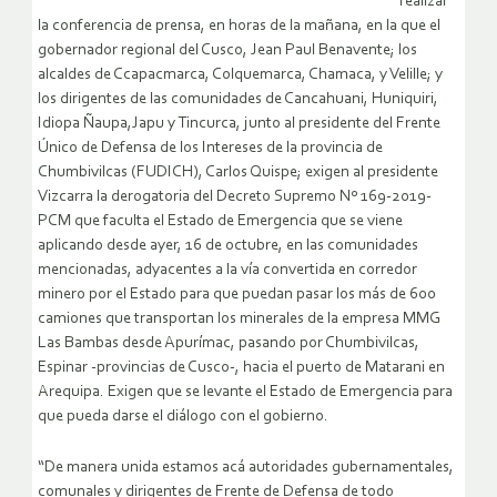
realizar
la conferencia de prensa, en horas de la mañana, en la que el
gobernador regional del Cusco, Jean Paul Benavente; los
alcaldes de Ccapacmarca, Colquemarca, Chamaca, y Velille; y
los dirigentes de las comunidades de Cancahuani, Huniquiri,
Idiopa Ñaupa,Japu y Tincurca, junto al presidente del Frente
Único de Defensa de los Intereses de la provincia de
Chumbivilcas (FUDICH), Carlos Quispe; exigen al presidente
Vizcarra la derogatoria del Decreto Supremo Nº 169-2019-
PCM que faculta el Estado de Emergencia que se viene
aplicando desde ayer, 16 de octubre, en las comunidades
mencionadas, adyacentes a la vía convertida en corredor
minero por el Estado para que puedan pasar los más de 600
camiones que transportan los minerales de la empresa MMG
Las Bambas desde Apurímac, pasando por Chumbivilcas,
Espinar -provincias de Cusco-, hacia el puerto de Matarani en
Arequipa. Exigen que se levante el Estado de Emergencia para
que pueda darse el diálogo con el gobierno.
“De manera unida estamos acá autoridades gubernamentales,
comunales y dirigentes de Frente de Defensa de todo