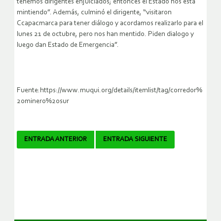
tenemos dirigentes enjuiciados; entonces el Estado nos está
mintiendo”. Además, culminó el dirigente, “visitaron
Ccapacmarca para tener diálogo y acordamos realizarlo para el
lunes 21 de octubre, pero nos han mentido. Piden dialogo y
luego dan Estado de Emergencia”.
Fuente:https://www.muqui.org/details/itemlist/tag/corredor%
20minero%20sur
Navegador
ENTRADA ANTERIOR
ENTRADA SIGUIENTE
de
artículos