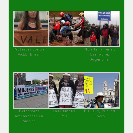
Protestas contra
No a la minería ,
VALE, Brasil
Bariloche,
Argentina
Defensoras
Las Bambas,
PUEBLA, Pue, 27
amenazadas en
Perú
Enero
México