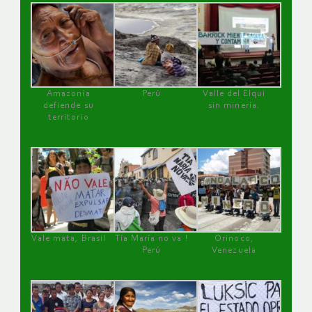
Amazonía
Perú
Valle del Elqui
defiende su
sin minería.
territorio
Vale mata, Brasil
Tía María no va !
Orinoco,
Perú
Venezuela