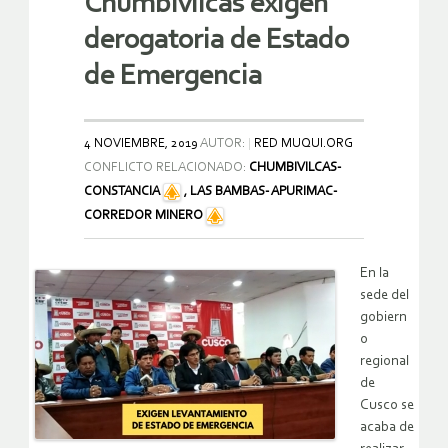
Chumbivilcas exigen
derogatoria de Estado
de Emergencia
4 NOVIEMBRE, 2019
AUTOR:
RED MUQUI.ORG
CONFLICTO RELACIONADO:
CHUMBIVILCAS-
CONSTANCIA
,
LAS BAMBAS- APURIMAC-
CORREDOR MINERO
En la
sede del
gobiern
o
regional
de
Cusco se
acaba de