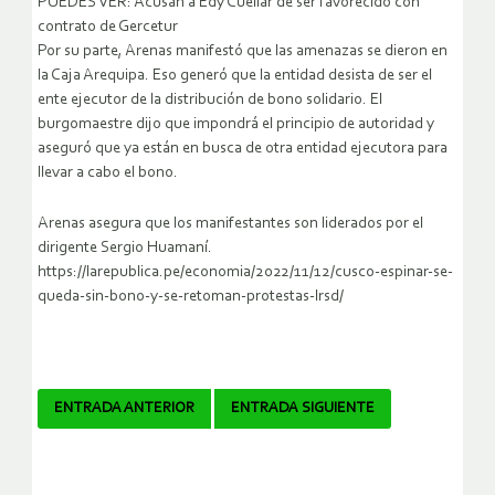
PUEDES VER: Acusan a Edy Cuellar de ser favorecido con
contrato de Gercetur
Por su parte, Arenas manifestó que las amenazas se dieron en
la Caja Arequipa. Eso generó que la entidad desista de ser el
ente ejecutor de la distribución de bono solidario. El
burgomaestre dijo que impondrá el principio de autoridad y
aseguró que ya están en busca de otra entidad ejecutora para
llevar a cabo el bono.
Arenas asegura que los manifestantes son liderados por el
dirigente Sergio Huamaní.
https://larepublica.pe/economia/2022/11/12/cusco-espinar-se-
queda-sin-bono-y-se-retoman-protestas-lrsd/
Navegador
ENTRADA ANTERIOR
ENTRADA SIGUIENTE
de