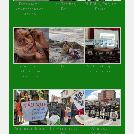
Defensoras
Las Bambas,
PUEBLA, Pue, 27
amenazadas en
Perú
Enero
México
Amazonía
Perú
Valle del Elqui
defiende su
sin minería.
territorio
Vale mata, Brasil
Tía María no va !
Orinoco,
Perú
Venezuela