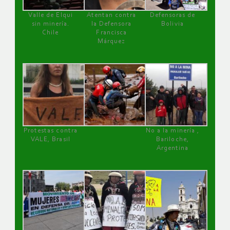
Valle de Elqui
Atentan contra
Defensoras de
sin minería.
la Defensora
Bolivia
Chile
Francisca
Márquez
Protestas contra
No a la minería ,
VALE, Brasil
Bariloche,
Argentina