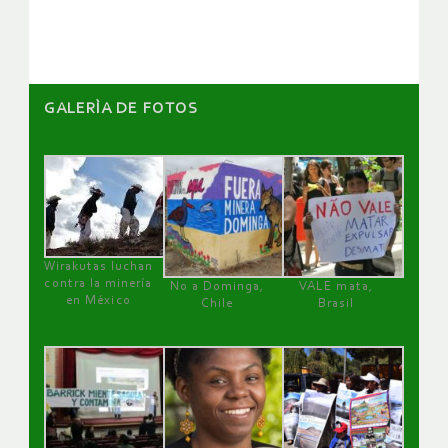
artículos
GALERÌA DE FOTOS
Wirakutas luchan
contra la minería
No a Dominga,
VALE mata,
en México
Chile
Brasil