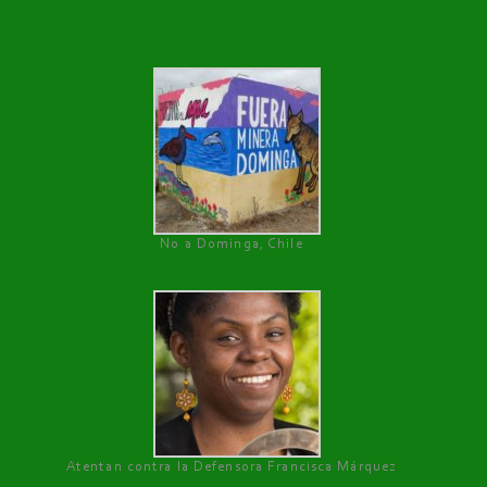
No a Dominga, Chile
Atentan contra la Defensora Francisca Márquez