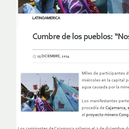
LATINOAMERICA
Cumbre de los pueblos: “Nos
15 DICIEMBRE, 2014
Miles de participantes 
miércoles en la capital 
agua causada por la mine
Los manifestantes perte
procedía de
Cajamarca, e
el
proyecto minero Cong
Los caminantes de Cajamarca salieron el 7 de diciembre d