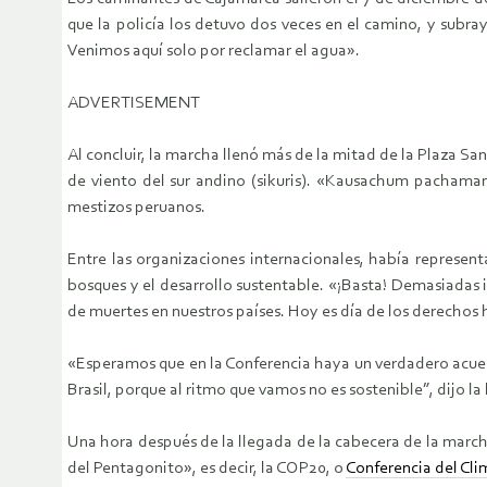
que la policía los detuvo dos veces en el camino, y sub
Venimos aquí solo por reclamar el agua».
ADVERTISEMENT
Al concluir, la marcha llenó más de la mitad de la Plaza S
de viento del sur andino (sikuris). «Kausachum pachama
mestizos peruanos.
Entre las organizaciones internacionales, había represent
bosques y el desarrollo sustentable. «¡Basta! Demasiadas i
de muertes en nuestros países. Hoy es día de los derechos
«Esperamos que en la Conferencia haya un verdadero acue
Brasil, porque al ritmo que vamos no es sostenible”, dijo la
Una hora después de la llegada de la cabecera de la march
del Pentagonito», es decir, la COP20, o
Conferencia del Clim