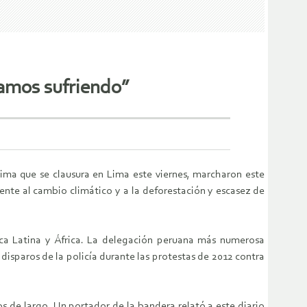
tamos sufriendo”
Clima que se clausura en Lima este viernes, marcharon este
nte al cambio climático y a la deforestación y escasez de
ica Latina y África. La delegación peruana más numerosa
disparos de la policía durante las protestas de 2012 contra
 de largo. Un portador de la bandera relató a este diario