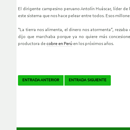
El dirigente campesino peruano Antolín Huáscar, líder de 
este sistema que nos hace pelear entre todos. Esos millone
“La tierra nos alimenta, el dinero nos atormenta”, rezaba
dijo que marchaba porque ya no quiere más concesiones 
productora de
cobre en Perú
en los próximos años.
Navegador
ENTRADA ANTERIOR
ENTRADA SIGUIENTE
de
artículos