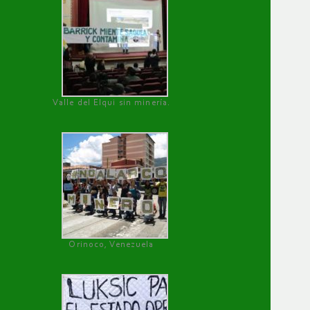
Valle del Elqui sin minería.
Orinoco, Venezuela