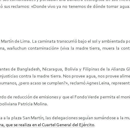
rayó sus reclamos: «Donde vivo ya no tenemos de dónde tomar agua.
an Martín de Lima. La caminata transcurrió bajo el sol y ambientada
ma, wañuchun contaminación» (viva la madre tierra, muera la con
antes de Bangladesh, Nicaragua, Bolivia y Filipinas de la Alianza 
njusticias contra la madre tierra. Nos provee agua, nos provee alime
 humanos, ¿pero acaso se cumplen?», reclamó Agnes Leina, represent
rdo de reducción de emisiones y que el Fondo Verde permita el mon
 boliviana Patricia Molina.
a a la plaza San Martín, las delegaciones seguían sumándose a la mu
a, que se realiza en el Cuartel General del Ejército
.