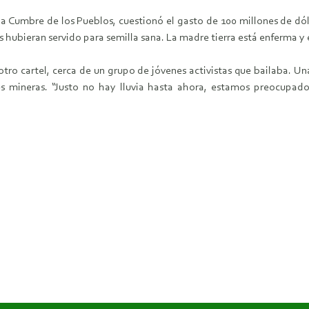
la Cumbre de los Pueblos, cuestionó el gasto de 100 millones de dó
s hubieran servido para semilla sana. La madre tierra está enferma y
 otro cartel, cerca de un grupo de jóvenes activistas que bailaba. U
mineras. “Justo no hay lluvia hasta ahora, estamos preocupados”