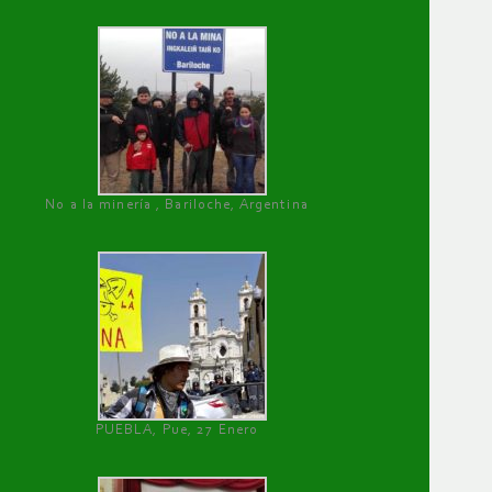
No a la minería , Bariloche, Argentina
PUEBLA, Pue, 27 Enero