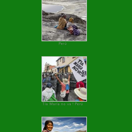
Perú
Tía María no va ! Perú