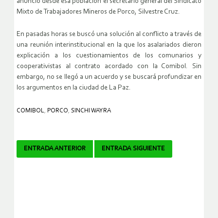
anunció desde esa población el secretario general del Sindicato
Mixto de Trabajadores Mineros de Porco, Silvestre Cruz.
En pasadas horas se buscó una solución al conflicto a través de
una reunión interinstitucional en la que los asalariados dieron
explicación a los cuestionamientos de los comunarios y
cooperativistas al contrato acordado con la Comibol. Sin
embargo, no se llegó a un acuerdo y se buscará profundizar en
los argumentos en la ciudad de La Paz.
COMIBOL
,
PORCO
,
SINCHI WAYRA
Navegador
ENTRADA ANTERIOR
ENTRADA SIGUIENTE
de
artículos