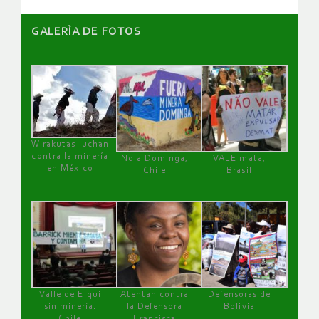
GALERÌA DE FOTOS
Wirakutas luchan
contra la minería
No a Dominga,
VALE mata,
en México
Chile
Brasil
Valle de Elqui
Atentan contra
Defensoras de
sin minería.
la Defensora
Bolivia
Chile
Francisca