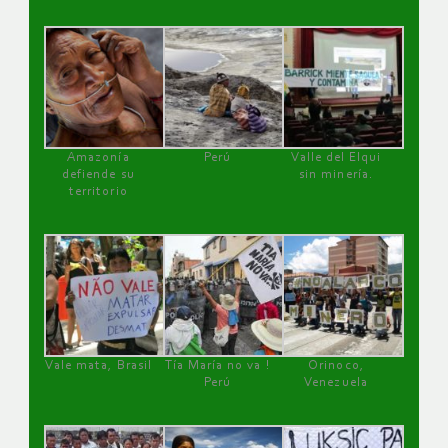
Amazonía
Perú
Valle del Elqui
defiende su
sin minería.
territorio
Vale mata, Brasil
Tía María no va !
Orinoco,
Perú
Venezuela