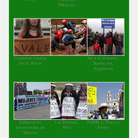
Márquez
Protestas contra
No a la minería ,
VALE, Brasil
Bariloche,
Argentina
Defensoras
Las Bambas,
PUEBLA, Pue, 27
amenazadas en
Perú
Enero
México