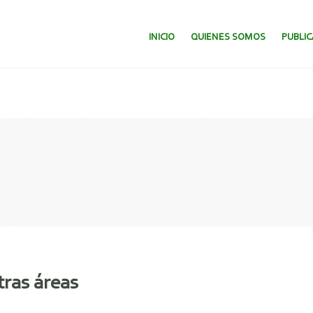
SALTAR AL CONTENIDO.
INICIO
QUIENES SOMOS
PUBLI
tras áreas