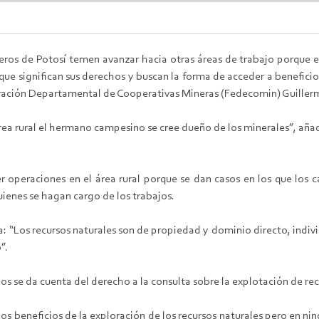
eros de Potosí temen avanzar hacia otras áreas de trabajo porque
ue significan sus derechos y buscan la forma de acceder a beneficio
eración Departamental de Cooperativas Mineras (Fedecomin) Guiller
rea rural el hermano campesino se cree dueño de los minerales”, añad
r operaciones en el área rural porque se dan casos en los que los c
uienes se hagan cargo de los trabajos.
la: “Los recursos naturales son de propiedad y dominio directo, indiv
”.
os se da cuenta del derecho a la consulta sobre la explotación de rec
os beneficios de la exploración de los recursos naturales pero en ni