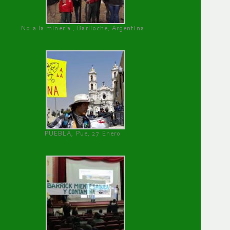
No a la minería , Bariloche, Argentina
PUEBLA, Pue, 27 Enero