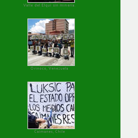
Valle del Elqui sin minería.
Orinoco, Venezuela
Caimanes, Chile