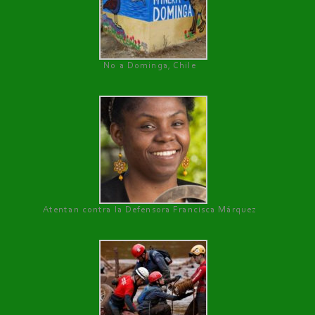
No a Dominga, Chile
Atentan contra la Defensora Francisca Márquez