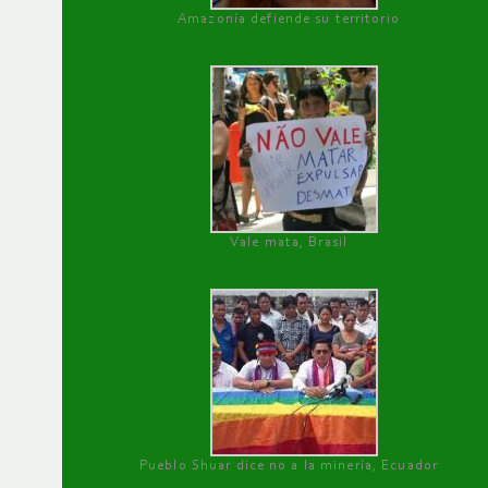
Amazonía defiende su territorio
Vale mata, Brasil
Pueblo Shuar dice no a la minería, Ecuador