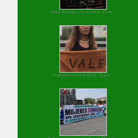
Valle de Elqui sin minería. Chile
Protestas contra VALE, Brasil