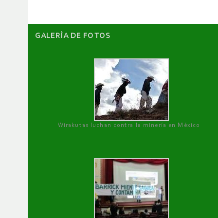
GALERÌA DE FOTOS
Wirakutas luchan contra la minería en México