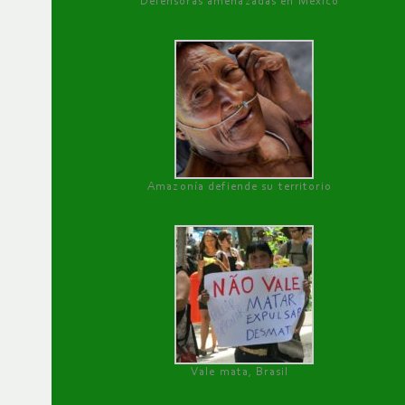
Defensoras amenazadas en México
Amazonía defiende su territorio
Vale mata, Brasil