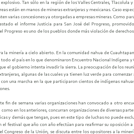
xplosivo. Tan sólo en la región de los Valles Centrales, Tlacolula
áreas están en manos de mineras extranjeras y mexicanas. Caso espec
sten varias concesiones ya otorgadas a empresas mineras. Como para 
 estado el informe Justicia para San José del Progreso, promovid
el Progreso es uno de los pueblos donde más violación de derecho
 la minería a cielo abierto. En la comunidad nahua de Cuauhtapanalo
todo el país en lo que denominaron Encuentro Nacional Indígena y Ca
 que el gobierno intenta invadir la sierra. La preocupación de los re
njeras, algunas de las cuales ya tienen luz verde para comenzar a s
con una marcha en la que participaron cientos de indígenas nahua
iones.
te fin de semana varias organizaciones han convocado a otro encu
 como en los anteriores, concurran organizaciones de diversas partes
ídicas y demás que tengan, pues en este tipo de luchas no puede exclu
án el festival que año con año efectúan para reafirmar su oposición 
el Congreso de la Unión, se discuta entre los opositores a la minería