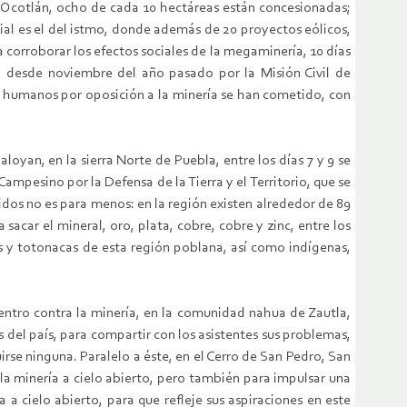
 y Ocotlán, ocho de cada 10 hectáreas están concesionadas;
ial es el del istmo, donde además de 20 proyectos eólicos,
corroborar los efectos sociales de la megaminería, 10 días
o desde noviembre del año pasado por la Misión Civil de
s humanos por oposición a la minería se han cometido, con
yan, en la sierra Norte de Puebla, entre los días 7 y 9 se
mpesino por la Defensa de la Tierra y el Territorio, que se
unidos no es para menos: en la región existen alrededor de 89
acar el mineral, oro, plata, cobre, cobre y zinc, entre los
s y totonacas de esta región poblana, así como indígenas,
entro contra la minería, en la comunidad nahua de Zautla,
 del país, para compartir con los asistentes sus problemas,
irse ninguna. Paralelo a éste, en el Cerro de San Pedro, San
a la minería a cielo abierto, pero también para impulsar una
 a cielo abierto, para que refleje sus aspiraciones en este