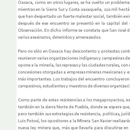
Oaxaca, como en otros lugares, se ha vuelto un problema e
mientras en la Sierra Sur y Costa oaxaqueña, 120 mil hect
que han despertado un fuerte malestar social, también exi
después de ese encuentro se presentó en la capital del
Observación. En dicho informe se constata que San José d
varios asesinatos, detenidos y amenazados.
Pero no sólo en Oaxaca hay descontento y protestas contra
reunieron varias organizaciones indígenas y campesinas de 
opone a la minería, las represas y las ciudades rurales, con
concesiones otorgadas a empresas mineras mexicanas y extra
más importantes. Los trabajos del encuentro concluyeron 
campesinos, estudiantes y maestros de diversas organizac
Como parte de estas resistencias a los megaproyectos, es
también en la sierra Norte de Puebla, donde se espera que,
pero también sus estrategias de resistencia, políticas, jur
Luis Potosí, los opositores a la Minera San Xavier realizar
nueva ley minera que, más que llevarla para discutirse en 