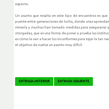
aspecto.
Un asunto que resalta en este tipo de encuentros es que
puente entre generaciones de lucha, donde unas aprendan de
minería y muchas han tomado medidas para asegurarse que 
otorgadas, que es una forma de poner a prueba las institu
es cómo le van a hacer los inconformes para tejer la tan n
el objetivo de vuelve un asunto muy difícil.
Navegador
ENTRADA ANTERIOR
ENTRADA SIGUIENTE
de
artículos