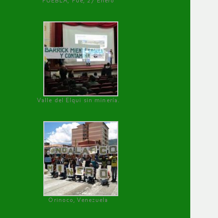
PUEBLA, Pue, 27 Enero
Valle del Elqui sin minería.
Orinoco, Venezuela