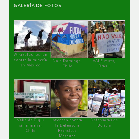
GALERÌA DE FOTOS
Wirakutas luchan
contra la minería
No a Dominga,
VALE mata,
en México
Chile
Brasil
Valle de Elqui
Atentan contra
Defensoras de
sin minería.
la Defensora
Bolivia
Chile
Francisca
Márquez