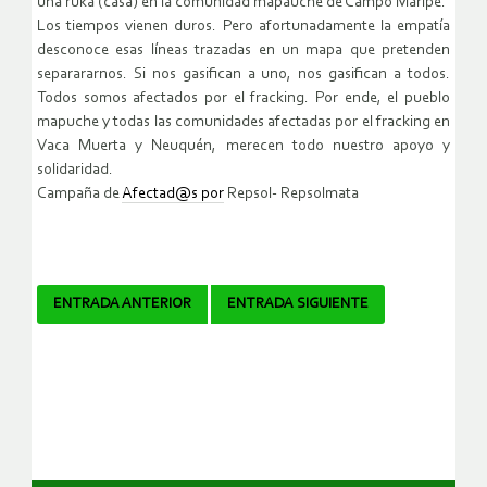
una ruka (casa) en la comunidad mapauche de Campo Maripe.
Los tiempos vienen duros. Pero afortunadamente la empatía
desconoce esas líneas trazadas en un mapa que pretenden
separararnos. Si nos gasifican a uno, nos gasifican a todos.
Todos somos afectados por el fracking. Por ende, el pueblo
mapuche y todas las comunidades afectadas por el fracking en
Vaca Muerta y Neuquén, merecen todo nuestro apoyo y
solidaridad.
Campaña de
Afectad@s por
Repsol- Repsolmata
Navegador
ENTRADA ANTERIOR
ENTRADA SIGUIENTE
de
artículos