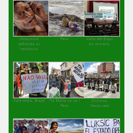
Amazonía
Perú
Valle del Elqui
defiende su
sin minería.
territorio
Vale mata, Brasil
Tía María no va !
Orinoco,
Perú
Venezuela