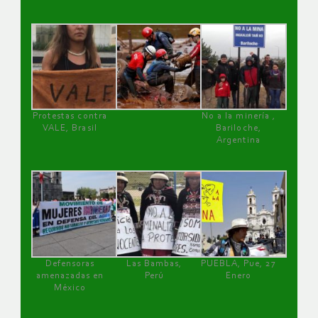
Protestas contra
No a la minería ,
VALE, Brasil
Bariloche,
Argentina
Defensoras
Las Bambas,
PUEBLA, Pue, 27
amenazadas en
Perú
Enero
México