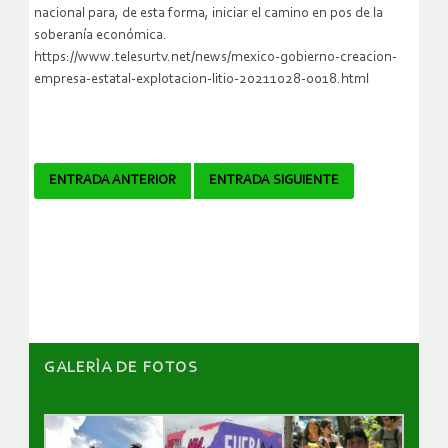
nacional para, de esta forma, iniciar el camino en pos de la
soberanía económica.
https://www.telesurtv.net/news/mexico-gobierno-creacion-
empresa-estatal-explotacion-litio-20211028-0018.html
Navegador
ENTRADA ANTERIOR
ENTRADA SIGUIENTE
de
artículos
GALERÌA DE FOTOS