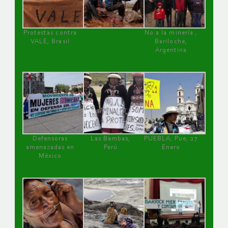
Protestas contra
No a la minería ,
VALE, Brasil
Bariloche,
Argentina
Defensoras
Las Bambas,
PUEBLA, Pue, 27
amenazadas en
Perú
Enero
México