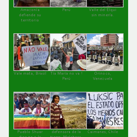
Amazonía
Perú
Valle del Elqui
defiende su
sin minería.
territorio
Vale mata, Brasil
Tía María no va !
Orinoco,
Perú
Venezuela
Pueblo Shuar
defensora de la
Caimanes, Chile