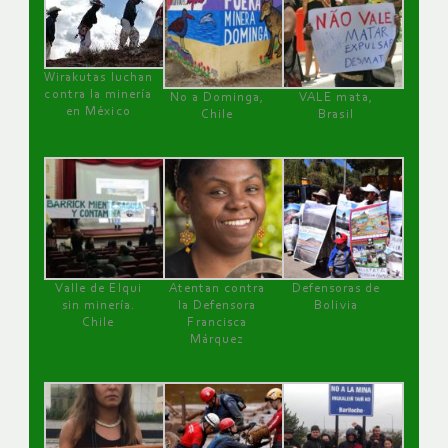
Wirakutas luchan
contra la minería
No a Dominga,
VALE mata,
en México
Chile
Brasil
Valle de Elqui
Atentan contra
Defensoras de
sin minería.
la Defensora
Bolivia
Chile
Francisca
Márquez