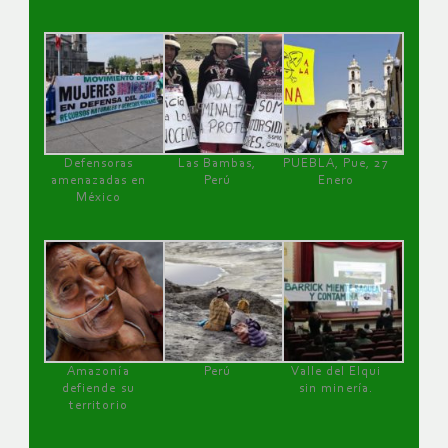
Defensoras
Las Bambas,
PUEBLA, Pue, 27
amenazadas en
Perú
Enero
México
Amazonía
Perú
Valle del Elqui
defiende su
sin minería.
territorio