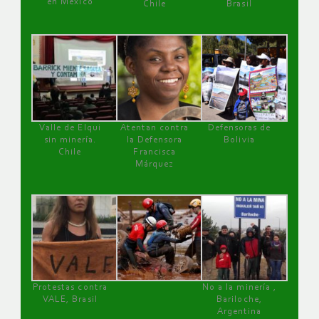
en México
Chile
Brasil
Valle de Elqui
Atentan contra
Defensoras de
sin minería.
la Defensora
Bolivia
Chile
Francisca
Márquez
Protestas contra
No a la minería ,
VALE, Brasil
Bariloche,
Argentina