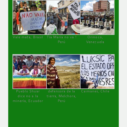
Vale mata, Brasil
Tía María no va !
Orinoco,
Perú
Venezuela
Pueblo Shuar
defensora de la
Caimanes, Chile
dice no a la
tierra, Melchora,
minería, Ecuador
Perú