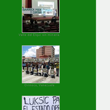
Valle del Elqui sin minería.
Orinoco, Venezuela