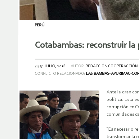
PERÚ
Cotabambas: reconstruir la p
31 JULIO, 2018
AUTOR:
REDACCIÓN COOPERACCIÓN
CONFLICTO RELACIONADO:
LAS BAMBAS- APURIMAC-CO
Ante la gran cor
política. Esta e
corrupción en C
comunidades cam
“Es necesario r
transformar la 