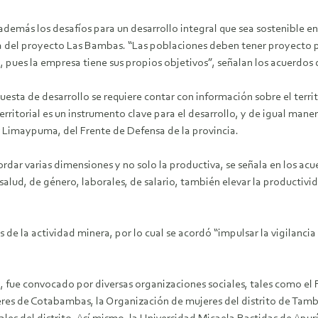
además los desafíos para un desarrollo integral que sea sostenible en
a del proyecto Las Bambas. “Las poblaciones deben tener proyecto p
 pues la empresa tiene sus propios objetivos”, señalan los acuerdos 
esta de desarrollo se requiere contar con información sobre el territo
ritorial es un instrumento clave para el desarrollo, y de igual mane
r Limaypuma, del Frente de Defensa de la provincia.
rdar varias dimensiones y no solo la productiva, se señala en los acue
 salud, de género, laborales, de salario, también elevar la productivid
e la actividad minera, por lo cual se acordó “impulsar la vigilanci
 fue convocado por diversas organizaciones sociales, tales como el F
eres de Cotabambas, la Organización de mujeres del distrito de Tam