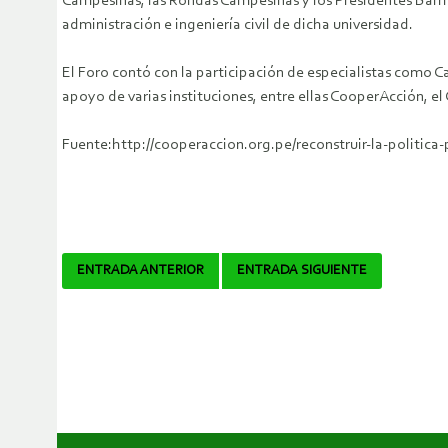
Campesinas, las Rondas Campesinas y los Presidentes Barri
administración e ingeniería civil de dicha universidad.
El Foro contó con la participación de especialistas como C
apoyo de varias instituciones, entre ellas CooperAcción, e
Fuente:http://cooperaccion.org.pe/reconstruir-la-politic
Navegador
ENTRADA ANTERIOR
ENTRADA SIGUIENTE
de
artículos