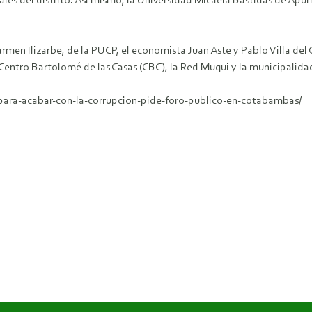
ales del distrito. Así mismo, la Universidad Micaela Bastidas de A
armen Ilizarbe, de la PUCP, el economista Juan Aste y Pablo Villa del
l Centro Bartolomé de las Casas (CBC), la Red Muqui y la municipalid
a-para-acabar-con-la-corrupcion-pide-foro-publico-en-cotabambas/