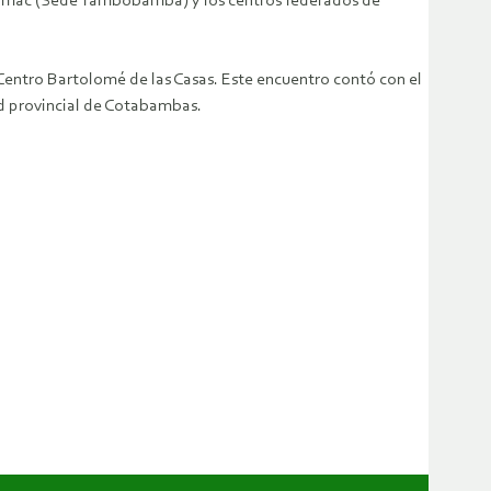
purímac (Sede Tambobamba) y los centros federados de
 Centro Bartolomé de las Casas. Este encuentro contó con el
ad provincial de Cotabambas.