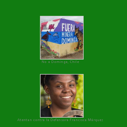
No a Dominga, Chile
Atentan contra la Defensora Francisca Márquez