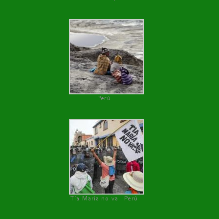
Perú
Tía María no va ! Perú