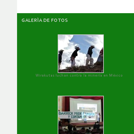
GALERÌA DE FOTOS
Wirakutas luchan contra la minería en México