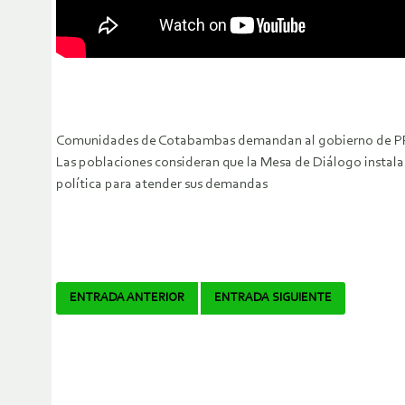
Comunidades de Cotabambas demandan al gobierno de PPK q
Las poblaciones consideran que la Mesa de Diálogo instal
política para atender sus demandas
Navegador
ENTRADA ANTERIOR
ENTRADA SIGUIENTE
de
artículos