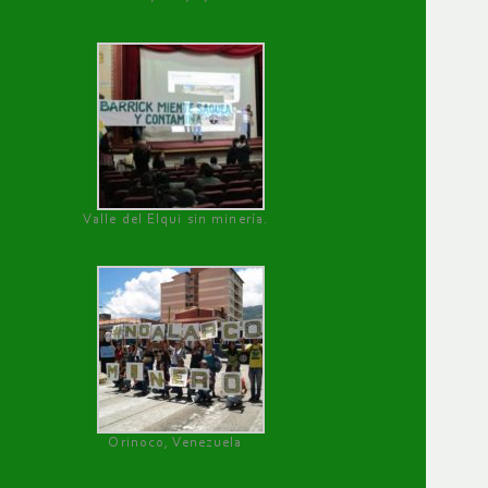
Valle del Elqui sin minería.
Orinoco, Venezuela