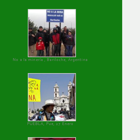
No a la minería , Bariloche, Argentina
PUEBLA, Pue, 27 Enero