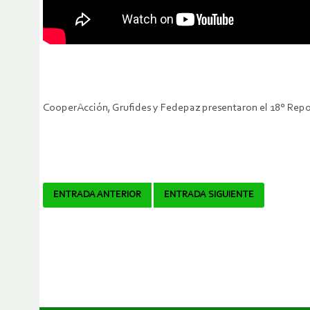
CooperAcción, Grufides y Fedepaz presentaron el 18° Repo
Navegador
ENTRADA ANTERIOR
ENTRADA SIGUIENTE
de
artículos