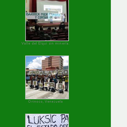
Valle del Elqui sin minería.
Orinoco, Venezuela