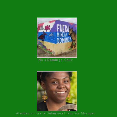
No a Dominga, Chile
Atentan contra la Defensora Francisca Márquez