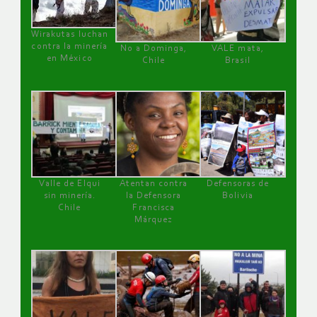
Wirakutas luchan
contra la minería
No a Dominga,
VALE mata,
en México
Chile
Brasil
Valle de Elqui
Atentan contra
Defensoras de
sin minería.
la Defensora
Bolivia
Chile
Francisca
Márquez