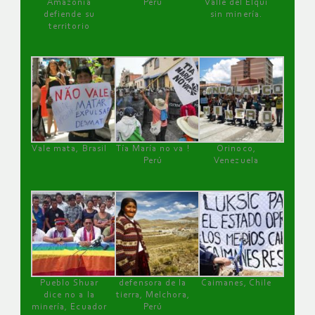
Amazonía
Perú
Valle del Elqui
defiende su
sin minería.
territorio
Vale mata, Brasil
Tía María no va !
Orinoco,
Perú
Venezuela
Pueblo Shuar
defensora de la
Caimanes, Chile
dice no a la
tierra, Melchora,
minería, Ecuador
Perú