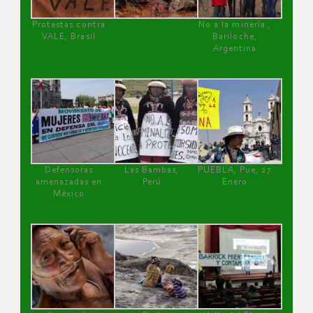
Protestas contra
No a la minería ,
VALE, Brasil
Bariloche,
Argentina
Defensoras
Las Bambas,
PUEBLA, Pue, 27
amenazadas en
Perú
Enero
México