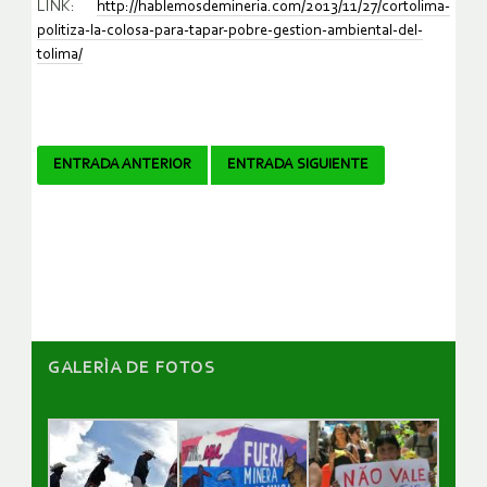
LINK:
http://hablemosdemineria.com/2013/11/27/cortolima-
politiza-la-colosa-para-tapar-pobre-gestion-ambiental-del-
tolima/
Navegador
ENTRADA ANTERIOR
ENTRADA SIGUIENTE
de
artículos
GALERÌA DE FOTOS