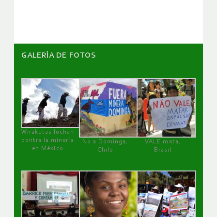
artículos
GALERÌA DE FOTOS
Wirakutas luchan
contra la minería
No a Dominga,
VALE mata,
en México
Chile
Brasil