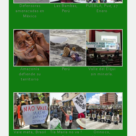
Defensoras
Las Bambas,
PUEBLA, Pue, 27
amenazadas en
Perú
Enero
México
Amazonía
Perú
Valle del Elqui
defiende su
sin minería.
territorio
Vale mata, Brasil
Tía María no va !
Orinoco,