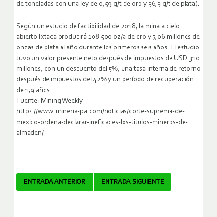
de toneladas con una ley de 0,59 g/t de oro y 36,3 g/t de plata).
Según un estudio de factibilidad de 2018, la mina a cielo
abierto Ixtaca producirá 108 500 oz/a de oro y 7,06 millones de
onzas de plata al año durante los primeros seis años. El estudio
tuvo un valor presente neto después de impuestos de USD 310
millones, con un descuento del 5%, una tasa interna de retorno
después de impuestos del 42% y un período de recuperación
de 1,9 años.
Fuente: Mining Weekly
https://www.mineria-pa.com/noticias/corte-suprema-de-
mexico-ordena-declarar-ineficaces-los-titulos-mineros-de-
almaden/
Navegador
ENTRADA ANTERIOR
ENTRADA SIGUIENTE
de