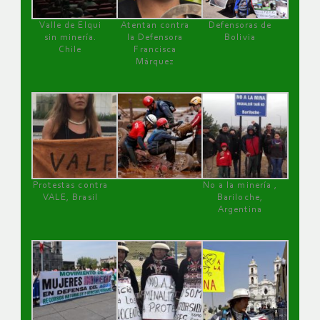
Valle de Elqui
Atentan contra
Defensoras de
sin minería.
la Defensora
Bolivia
Chile
Francisca
Márquez
Protestas contra
No a la minería ,
VALE, Brasil
Bariloche,
Argentina