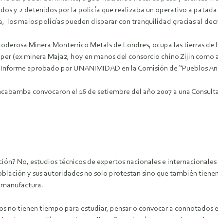
s y 2 detenidos por la policía que realizaba un operativo a patada 
a, los malos policías pueden disparar con tranquilidad gracias al dec
derosa Minera Monterrico Metals de Londres, ocupa las tierras de l
r (ex minera Majaz, hoy en manos del consorcio chino Zijin como ac
 el Informe aprobado por UNANIMIDAD en la Comisión de “Pueblos An
ncabamba convocaron el 16 de setiembre del año 2007 a una Consulta
ión? No, estudios técnicos de expertos nacionales e internacionales 
oblación y sus autoridades no solo protestan sino que también tienen
, manufactura.
os no tienen tiempo para estudiar, pensar o convocar a connotados e