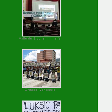
Valle del Elqui sin minería.
Orinoco, Venezuela