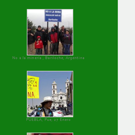
No a la minería , Bariloche, Argentina
PUEBLA, Pue, 27 Enero