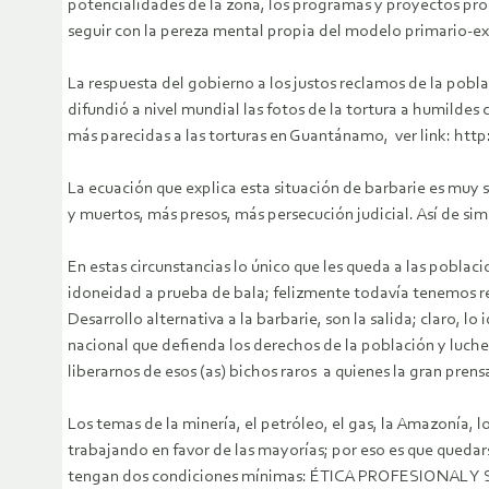
potencialidades de la zona, los programas y proyectos prod
seguir con la pereza mental propia del modelo primario-
La respuesta del gobierno a los justos reclamos de la pob
difundió a nivel mundial las fotos de la tortura a humildes
más parecidas a las torturas en Guantánamo, ver link: htt
La ecuación que explica esta situación de barbarie es mu
y muertos, más presos, más persecución judicial. Así de s
En estas circunstancias lo único que les queda a las pobla
idoneidad a prueba de bala; felizmente todavía tenemos re
Desarrollo alternativa a la barbarie, son la salida; claro,
nacional que defienda los derechos de la población y luche 
liberarnos de esos (as) bichos raros a quienes la gran prens
Los temas de la minería, el petróleo, el gas, la Amazonía, 
trabajando en favor de las mayorías; por eso es que quedar
tengan dos condiciones mínimas: ÉTICA PROFESIONAL Y S