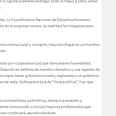
n la capital prefieren entregar todo al mejor postor, aman
.
ciales. La Coordinadora Nacional de Derechos Humanos
cito de la empresa minera, en realidad las imágenes eran
rno antinacional y corrupto, mayores disparos con heridos
tes.
iderada por ciudadanos (as) que demuestren honestidad,
vilización en defensa de nuestros derechos y una Agenda de
ra lograr tener gobiernos locales, regionales y un gobierno
s de seda, disfrazados (as) de “clase política”, hay que
es nacionalistas, patrióticas, siempre pensando y
emente convocando a los (as) mejores profesionales que
oso continuará reproduciéndose.