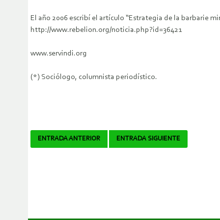
El año 2006 escribí el artículo “Estrategia de la barbarie m
http://www.rebelion.org/noticia.php?id=36421
www.servindi.org
(*) Sociólogo, columnista periodístico.
Navegador
ENTRADA ANTERIOR
ENTRADA SIGUIENTE
de
artículos