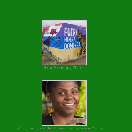
No a Dominga, Chile
Atentan contra la Defensora Francisca Márquez