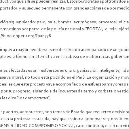
uctivos que allí se pueden realizar. Estos burócratas apoltronados e
exportador y su saqueo permanente con grandes coimas de por medio
lación siguen siendo: palo, bala, bomba lacrimógena, procesos judi
 campesinos por parte de la policía nacional y “FORZA”, el mini ejér
p://blog.dhperu.org/?p=1778
y simple: a mayor neoliberalismo desalmado acompañado de un gobie
imple es la fórmula matemática en la cabeza de mafiocracias gobernan
ciones afectadas es unir esfuerzos en una organización inteligente, l
serva moral, no todo está podrido en el Perú. La organización y mo
 lo ideal es que este proceso vaya acompañado de esfuerzos mayores pa
por su progreso, aislando a delincuentes de terno y corbata o vestido
a les dice “los demócratas”.
los puertos, aeropuertos, son temas de Estado que requieren decision
se en la protesta es suicida, hay que aspirar a gobernar responsabl
ENSIBILIDAD-COMPROMISO SOCIAL, caso contrario, el círculo vici