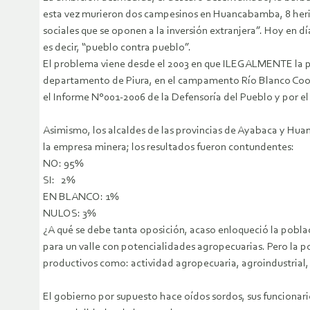
esta vez murieron dos campesinos en Huancabamba, 8 herido
sociales que se oponen a la inversión extranjera”. Hoy en dí
es decir, “pueblo contra pueblo”.
El problema viene desde el 2003 en que ILEGALMENTE la po
departamento de Piura, en el campamento Río Blanco Coope
el Informe N°001-2006 de la Defensoría del Pueblo y por
Asimismo, los alcaldes de las provincias de Ayabaca y Hua
la empresa minera; los resultados fueron contundentes:
NO: 95%
SI: 2%
EN BLANCO: 1%
NULOS: 3%
¿A qué se debe tanta oposición, acaso enloqueció la poblac
para un valle con potencialidades agropecuarias. Pero la p
productivos como: actividad agropecuaria, agroindustrial
El gobierno por supuesto hace oídos sordos, sus funcionari