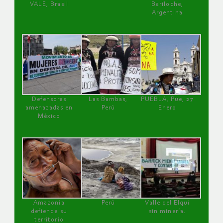
VALE, Brasil
Bariloche,
Argentina
Defensoras
Las Bambas,
PUEBLA, Pue, 27
amenazadas en
Perú
Enero
México
Amazonía
Perú
Valle del Elqui
defiende su
sin minería.
territorio