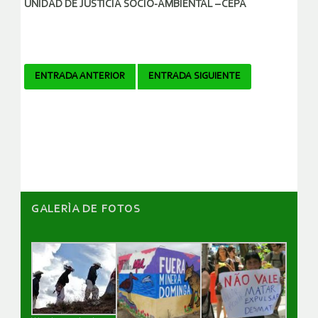
UNIDAD DE JUSTICIA SOCIO-AMBIENTAL – CEPA
Navegador
ENTRADA ANTERIOR
ENTRADA SIGUIENTE
de
artículos
GALERÌA DE FOTOS