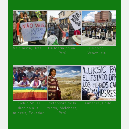
Vale mata, Brasil
Tía María no va !
Orinoco,
Perú
Venezuela
Pueblo Shuar
defensora de la
Caimanes, Chile
dice no a la
tierra, Melchora,
minería, Ecuador
Perú