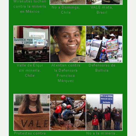
Wirakutas luchan
contra la minería
No a Dominga,
VALE mata,
en México
Chile
Brasil
Valle de Elqui
Atentan contra
Defensoras de
sin minería.
la Defensora
Bolivia
Chile
Francisca
Márquez
Protestas contra
No a la minería ,