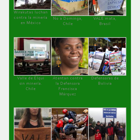
Wirakutas luchan
contra la minería
No a Dominga,
VALE mata,
en México
Chile
Brasil
Valle de Elqui
Atentan contra
Defensoras de
sin minería.
la Defensora
Bolivia
Chile
Francisca
Márquez