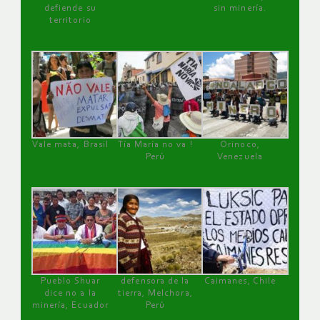
defiende su
sin minería.
territorio
Vale mata, Brasil
Tía María no va !
Orinoco,
Perú
Venezuela
Pueblo Shuar
defensora de la
Caimanes, Chile
dice no a la
tierra, Melchora,
minería, Ecuador
Perú