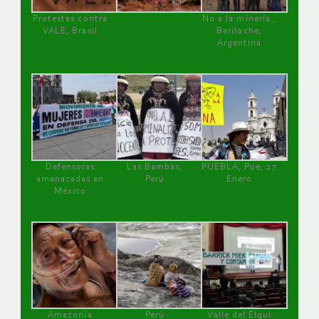
Protestas contra
No a la minería ,
VALE, Brasil
Bariloche,
Argentina
Defensoras
Las Bambas,
PUEBLA, Pue, 27
amenazadas en
Perú
Enero
México
Amazonía
Perú
Valle del Elqui