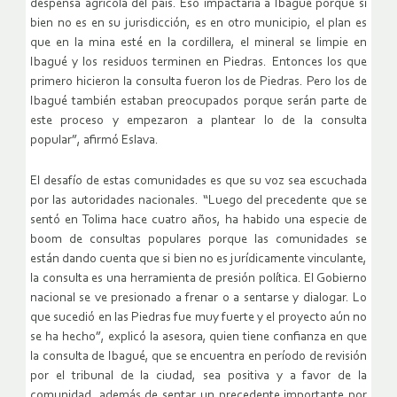
despensa agrícola del país. Eso impactaría a Ibagué porque si
bien no es en su jurisdicción, es en otro municipio, el plan es
que en la mina esté en la cordillera, el mineral se limpie en
Ibagué y los residuos terminen en Piedras. Entonces los que
primero hicieron la consulta fueron los de Piedras. Pero los de
Ibagué también estaban preocupados porque serán parte de
este proceso y empezaron a plantear lo de la consulta
popular”, afirmó Eslava.
El desafío de estas comunidades es que su voz sea escuchada
por las autoridades nacionales. “Luego del precedente que se
sentó en Tolima hace cuatro años, ha habido una especie de
boom de consultas populares porque las comunidades se
están dando cuenta que si bien no es jurídicamente vinculante,
la consulta es una herramienta de presión política. El Gobierno
nacional se ve presionado a frenar o a sentarse y dialogar. Lo
que sucedió en las Piedras fue muy fuerte y el proyecto aún no
se ha hecho”, explicó la asesora, quien tiene confianza en que
la consulta de Ibagué, que se encuentra en período de revisión
por el tribunal de la ciudad, sea positiva y a favor de la
comunidad, además de sentar un precedente importante por