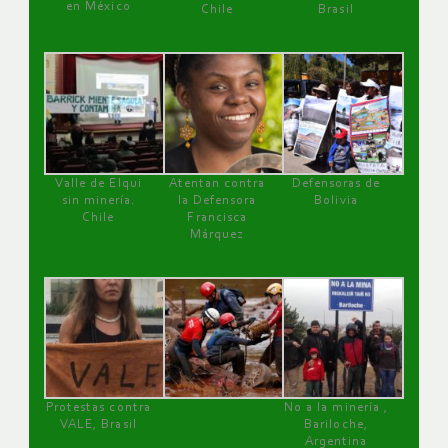
en México
Chile
Brasil
Valle de Elqui
Atentan contra
Defensoras de
sin minería.
la Defensora
Bolivia
Chile
Francisca
Márquez
Protestas contra
No a la minería ,
VALE, Brasil
Bariloche,
Argentina