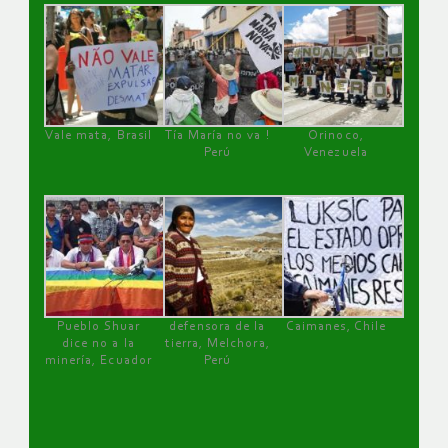
Vale mata, Brasil
Tía María no va !
Orinoco,
Perú
Venezuela
Pueblo Shuar
defensora de la
Caimanes, Chile
dice no a la
tierra, Melchora,
minería, Ecuador
Perú