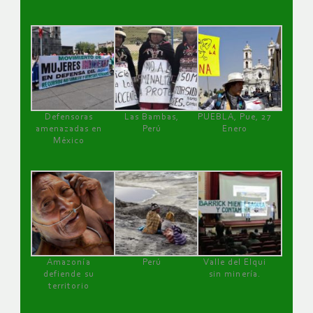
Defensoras
Las Bambas,
PUEBLA, Pue, 27
amenazadas en
Perú
Enero
México
Amazonía
Perú
Valle del Elqui
defiende su
sin minería.
territorio