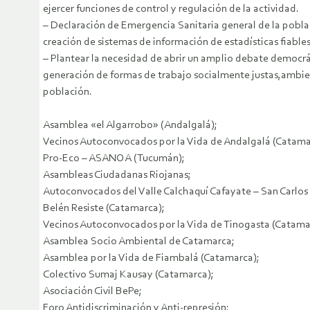
ejercer funciones de control y regulación de la actividad.
– Declaración de Emergencia Sanitaria general de la pobla
creación de sistemas de información de estadísticas fiables
– Plantear la necesidad de abrir un amplio debate democrát
generación de formas de trabajo socialmente justas,ambien
población.
Asamblea «el Algarrobo» (Andalgalá);
Vecinos Autoconvocados por la Vida de Andalgalá (Catama
Pro-Eco – ASANOA (Tucumán);
Asambleas Ciudadanas Riojanas;
Autoconvocados del Valle Calchaquí Cafayate – San Carlos 
Belén Resiste (Catamarca);
Vecinos Autoconvocados por la Vida de Tinogasta (Catama
Asamblea Socio Ambiental de Catamarca;
Asamblea por la Vida de Fiambalá (Catamarca);
Colectivo Sumaj Kausay (Catamarca);
Asociación Civil BePe;
Foro Antidiscriminación y Anti-represión;