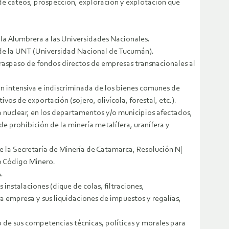
 de cateos, prospección, exploración y explotación que
 la Alumbrera a las Universidades Nacionales.
 de la UNT (Universidad Nacional de Tucumán).
traspaso de fondos directos de empresas transnacionales al
ón intensiva e indiscriminada de los bienes comunes de
s de exportación (sojero, olivícola, forestal, etc.).
a nuclear, en los departamentos y/o municipios afectados,
e prohibición de la minería metalífera, uranífera y
 la Secretaría de Minería de Catamarca, Resolución N|
io Código Minero.
.
nstalaciones (dique de colas, filtraciones,
la empresa y sus liquidaciones de impuestos y regalías,
 de sus competencias técnicas, políticas y morales para