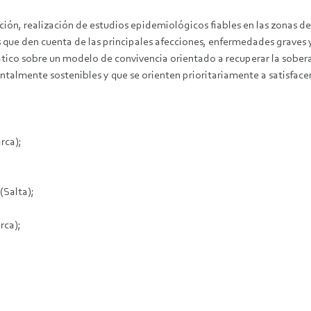
ción, realización de estudios epidemiológicos fiables en las zonas 
 que den cuenta de las principales afecciones, enfermedades graves y 
ico sobre un modelo de convivencia orientado a recuperar la soberan
talmente sostenibles y que se orienten prioritariamente a satisfac
rca);
(Salta);
rca);