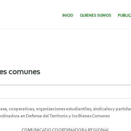
SALTAR AL CONTENIDO.
INICIO
QUIENES SOMOS
PUBLI
enes comunes
se, cooperativas, organizaciones estudiantiles, sindicales y partid
rdinadora en Defensa del Territorio y los Bienes Comunes
COMUNICADO COORDINADORA REGIONAL