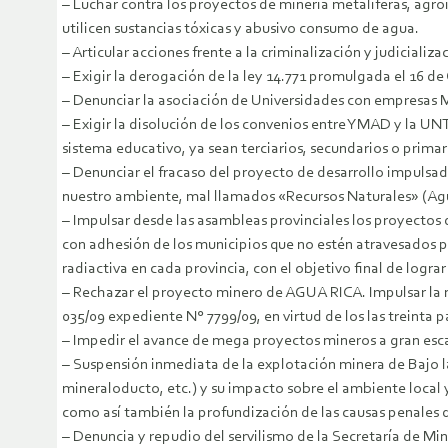
– Luchar contra los proyectos de minería metalíferas, agro
utilicen sustancias tóxicas y abusivo consumo de agua.
– Articular acciones frente a la criminalización y judicializa
– Exigir la derogación de la ley 14.771 promulgada el 16 d
– Denunciar la asociación de Universidades con empresas M
– Exigir la disolución de los convenios entre YMAD y la UN
sistema educativo, ya sean terciarios, secundarios o primar
– Denunciar el fracaso del proyecto de desarrollo impulsad
nuestro ambiente, mal llamados «Recursos Naturales» (Agua,
– Impulsar desde las asambleas provinciales los proyectos 
con adhesión de los municipios que no estén atravesados por
radiactiva en cada provincia, con el objetivo final de lograr 
– Rechazar el proyecto minero de AGUA RICA. Impulsar la n
035/09 expediente N° 7799/09, en virtud de los las treint
– Impedir el avance de mega proyectos mineros a gran escal
– Suspensión inmediata de la explotación minera de Bajo la
mineraloducto, etc.) y su impacto sobre el ambiente local y
como así también la profundización de las causas penales
– Denuncia y repudio del servilismo de la Secretaría de Mi