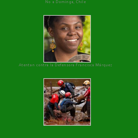
No a Dominga, Chile
Atentan contra la Defensora Francisca Márquez