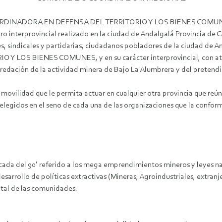
ORDINADORA EN DEFENSA DEL TERRITORIO Y LOS BIENES COMU
tro interprovincial realizado en la ciudad de Andalgalá Provincia d
es, sindicales y partidarias, ciudadanos pobladores de la ciudad de 
S BIENES COMUNES, y en su carácter interprovincial, con atenció
redación de la actividad minera de Bajo La Alumbrera y del pretendi
ovilidad que le permita actuar en cualquier otra provincia que reún
elegidos en el seno de cada una de las organizaciones que la conform
écada del 90′ referido a los mega emprendimientos mineros y leyes
esarrollo de políticas extractivas (Mineras, Agroindustriales, extranje
ntal de las comunidades.