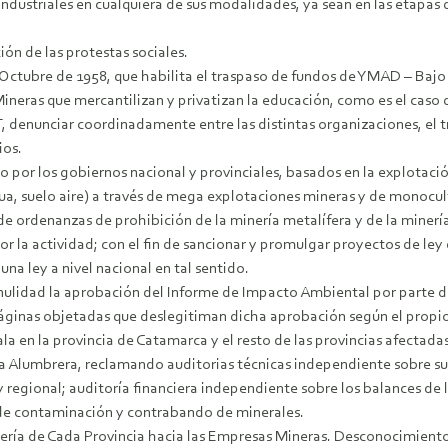
industriales en cualquiera de sus modalidades, ya sean en las etapas
ción de las protestas sociales.
e Octubre de 1958, que habilita el traspaso de fundos de YMAD – Bajo
ineras que mercantilizan y privatizan la educación, como es el caso
T, denunciar coordinadamente entre las distintas organizaciones, el 
ios.
o por los gobiernos nacional y provinciales, basados en la explotaci
 suelo aire) a través de mega explotaciones mineras y de monocultivo
de ordenanzas de prohibición de la minería metalífera y de la minerí
 la actividad; con el fin de sancionar y promulgar proyectos de ley d
una ley a nivel nacional en tal sentido.
ulidad la aprobación del Informe de Impacto Ambiental por parte de
a páginas objetadas que deslegitiman dicha aprobación según el prop
a en la provincia de Catamarca y el resto de las provincias afectadas
 Alumbrera, reclamando auditorias técnicas independiente sobre sus i
 regional; auditoría financiera independiente sobre los balances de 
 de contaminación y contrabando de minerales.
nería de Cada Provincia hacia las Empresas Mineras. Desconocimiento