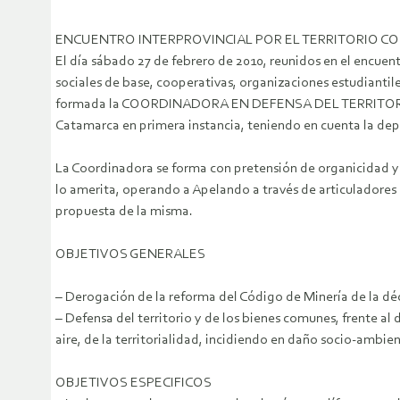
ENCUENTRO INTERPROVINCIAL POR EL TERRITORIO C
El día sábado 27 de febrero de 2010, reunidos en el encuen
sociales de base, cooperativas, organizaciones estudiantil
formada la COORDINADORA EN DEFENSA DEL TERRITORIO Y LO
Catamarca en primera instancia, teniendo en cuenta la dep
La Coordinadora se forma con pretensión de organicidad y m
lo amerita, operando a Apelando a través de articuladores 
propuesta de la misma.
OBJETIVOS GENERALES
– Derogación de la reforma del Código de Minería de la d
– Defensa del territorio y de los bienes comunes, frente al d
aire, de la territorialidad, incidiendo en daño socio-ambie
OBJETIVOS ESPECIFICOS