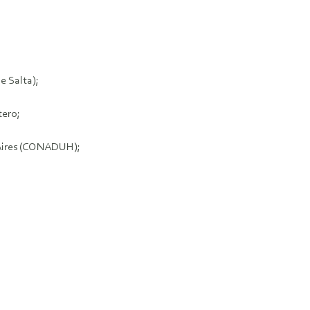
e Salta);
tero;
 Aires (CONADUH);