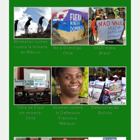
Wirakutas luchan
contra la minería
No a Dominga,
VALE mata,
en México
Chile
Brasil
Valle de Elqui
Atentan contra
Defensoras de
sin minería.
la Defensora
Bolivia
Chile
Francisca
Márquez