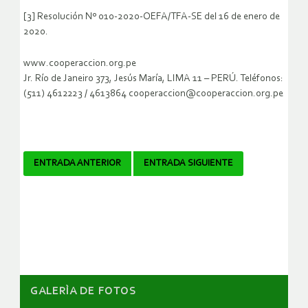
[3] Resolución Nº 010-2020-OEFA/TFA-SE del 16 de enero de
2020.
www.cooperaccion.org.pe
Jr. Río de Janeiro 373, Jesús María, LIMA 11 – PERÚ. Teléfonos:
(511) 4612223 / 4613864 cooperaccion@cooperaccion.org.pe
Navegador
ENTRADA ANTERIOR
ENTRADA SIGUIENTE
de
artículos
GALERÌA DE FOTOS