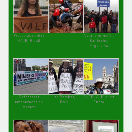
Protestas contra
No a la minería ,
VALE, Brasil
Bariloche,
Argentina
Defensoras
Las Bambas,
PUEBLA, Pue, 27
amenazadas en
Perú
Enero
México