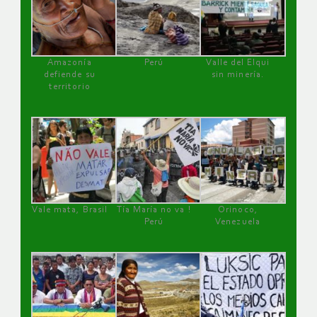
Amazonía
Perú
Valle del Elqui
defiende su
sin minería.
territorio
Vale mata, Brasil
Tía María no va !
Orinoco,
Perú
Venezuela