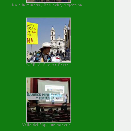
No a la minería , Bariloche, Argentina
PUEBLA, Pue, 27 Enero
Valle del Elqui sin minería.