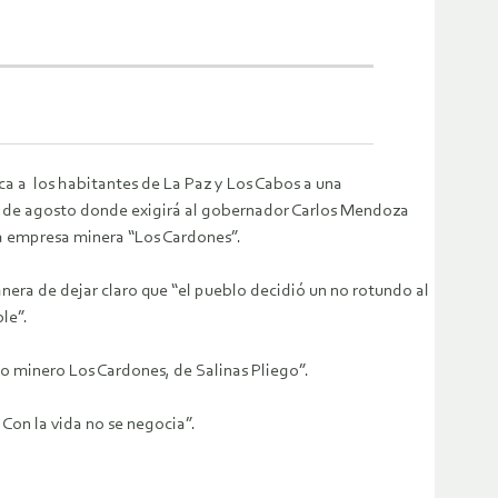
ca a los habitantes de La Paz y Los Cabos a una
9 de agosto donde exigirá al gobernador Carlos Mendoza
la empresa minera “Los Cardones”.
era de dejar claro que “el pueblo decidió un no rotundo al
le”.
 minero Los Cardones, de Salinas Pliego”.
Con la vida no se negocia”.