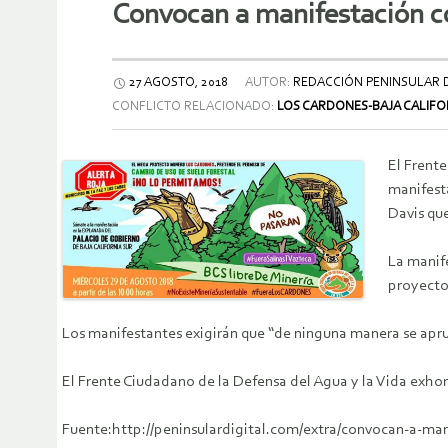
Convocan a manifestación co
27 AGOSTO, 2018
AUTOR:
REDACCIÓN PENINSULAR D
CONFLICTO RELACIONADO:
LOS CARDONES-BAJA CALIFO
El Frente
manifest
Davis qu
La manif
proyecto 
Los manifestantes exigirán que “de ninguna manera se apr
El Frente Ciudadano de la Defensa del Agua y la Vida exhor
Fuente:http://peninsulardigital.com/extra/convocan-a-man