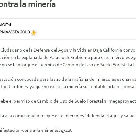
ntra la minería
IGITAL
RNIA-VISTA GOLD
 Ciudadano de la Defensa del Agua y la Vida en Baja California convo
ación en la explanada de Palacio de Gobierno para este miércoles 2
e no se le otorgue el permiso de Cambio de Uso de Suelo Forestal a 
estación convocada para las 10 de la mañana del miércoles es una man
Los Cardones, ya que no existe la minería sustentable ni la responsab
uebe el permiso de Cambio de Uso de Suelo Forestal al megaproyecto
ta a la comunidad para que este miércoles “defienda el agua y salud. 
ifestacion-contra-la-mineria/247428