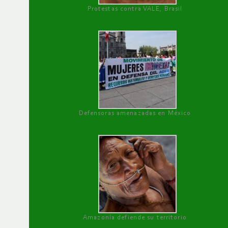
Protestas contra VALE, Brasil
Defensoras amenazadas en México
Amazonía defiende su territorio