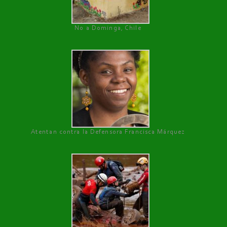
No a Dominga, Chile
Atentan contra la Defensora Francisca Márquez