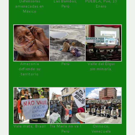
Defensoras
Las Bambas,
PUEBLA, Pue, 27
amenazadas en
Perú
Enero
México
Amazonía
Perú
Valle del Elqui
defiende su
sin minería.
territorio
Vale mata, Brasil
Tía María no va !
Orinoco,
Perú
Venezuela