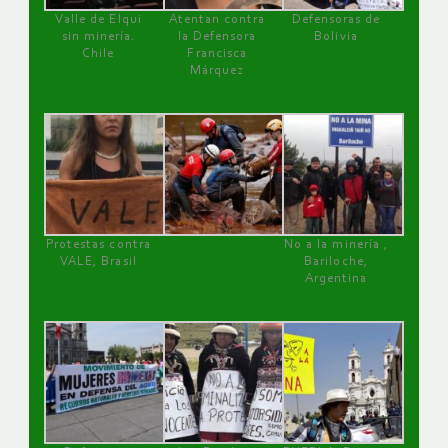
Valle de Elqui
Atentan contra
Defensoras de
sin minería.
la Defensora
Bolivia
Chile
Francisca
Márquez
Protestas contra
No a la minería ,
VALE, Brasil
Bariloche,
Argentina