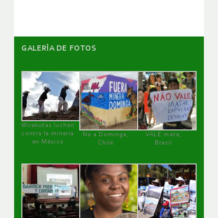
artículos
GALERÌA DE FOTOS
Wirakutas luchan
contra la minería
No a Dominga,
VALE mata,
en México
Chile
Brasil