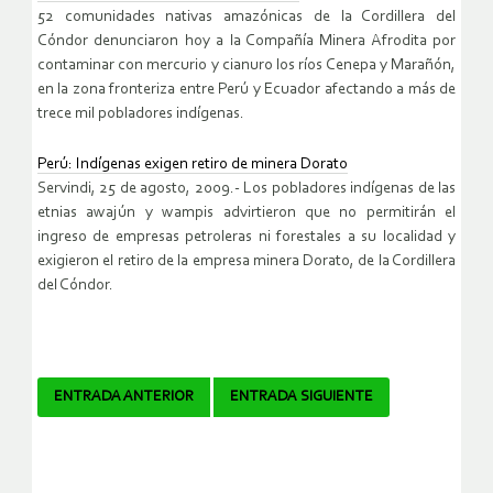
52 comunidades nativas amazónicas de la Cordillera del
Cóndor denunciaron hoy a la Compañía Minera Afrodita por
contaminar con mercurio y cianuro los ríos Cenepa y Marañón,
en la zona fronteriza entre Perú y Ecuador afectando a más de
trece mil pobladores indígenas.
Perú: Indígenas exigen retiro de minera Dorato
Servindi, 25 de agosto, 2009.- Los pobladores indígenas de las
etnias awajún y wampis advirtieron que no permitirán el
ingreso de empresas petroleras ni forestales a su localidad y
exigieron el retiro de la empresa minera Dorato, de la Cordillera
del Cóndor.
Navegador
ENTRADA ANTERIOR
ENTRADA SIGUIENTE
de