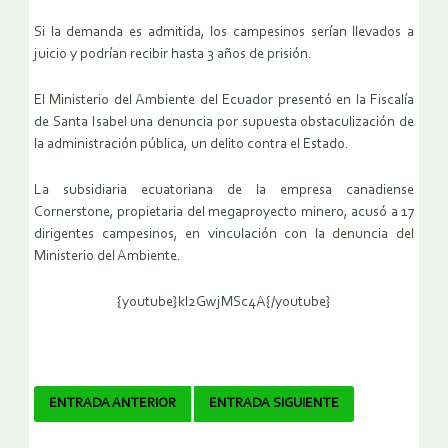
Si la demanda es admitida, los campesinos serían llevados a
juicio y podrían recibir hasta 3 años de prisión.
El Ministerio del Ambiente del Ecuador presentó en la Fiscalía
de Santa Isabel una denuncia por supuesta obstaculización de
la administración pública, un delito contra el Estado.
La subsidiaria ecuatoriana de la empresa canadiense
Cornerstone, propietaria del megaproyecto minero, acusó a 17
dirigentes campesinos, en vinculación con la denuncia del
Ministerio del Ambiente.
{youtube}kl2GwjMSc4A{/youtube}
Navegador
ENTRADA ANTERIOR
ENTRADA SIGUIENTE