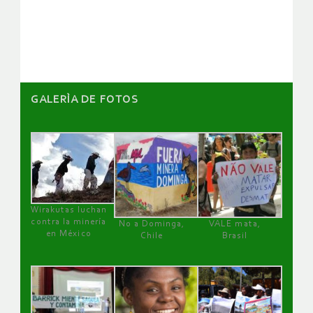
de
artículos
GALERÌA DE FOTOS
Wirakutas luchan
contra la minería
No a Dominga,
VALE mata,
en México
Chile
Brasil