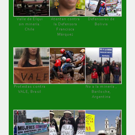
Valle de Elqui
Atentan contra
Defensoras de
sin minería.
la Defensora
Bolivia
Chile
Francisca
Márquez
Protestas contra
No a la minería ,
VALE, Brasil
Bariloche,
Argentina