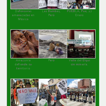
Defensoras
Las Bambas,
PUEBLA, Pue, 27
amenazadas en
Perú
Enero
México
Amazonía
Perú
Valle del Elqui
defiende su
sin minería.
territorio