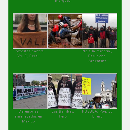
Márquez
Protestas contra
No a la minería ,
VALE, Brasil
Bariloche,
Argentina
Defensoras
Las Bambas,
PUEBLA, Pue, 27
amenazadas en
Perú
Enero
México