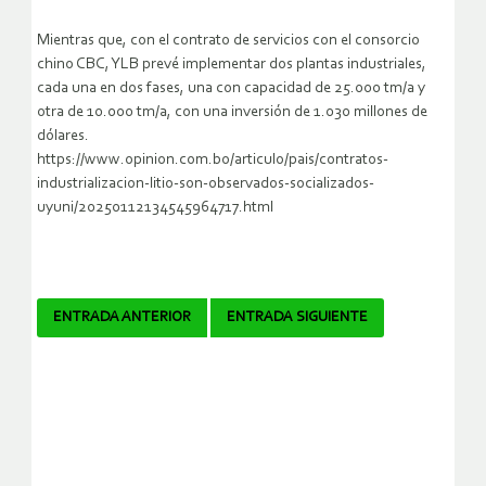
Mientras que, con el contrato de servicios con el consorcio
chino CBC, YLB prevé implementar dos plantas industriales,
cada una en dos fases, una con capacidad de 25.000 tm/a y
otra de 10.000 tm/a, con una inversión de 1.030 millones de
dólares.
https://www.opinion.com.bo/articulo/pais/contratos-
industrializacion-litio-son-observados-socializados-
uyuni/20250112134545964717.html
Navegador
ENTRADA ANTERIOR
ENTRADA SIGUIENTE
de
artículos