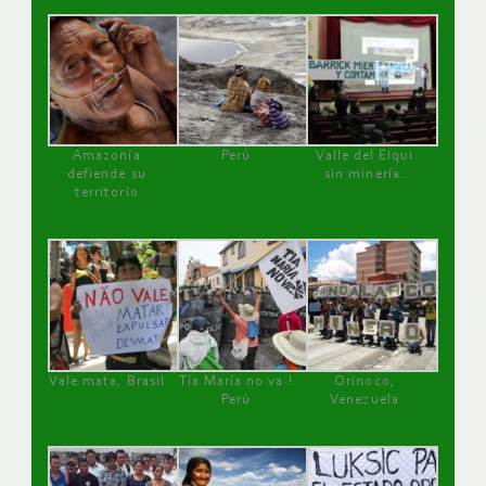
Amazonía
Perú
Valle del Elqui
defiende su
sin minería.
territorio
Vale mata, Brasil
Tía María no va !
Orinoco,
Perú
Venezuela