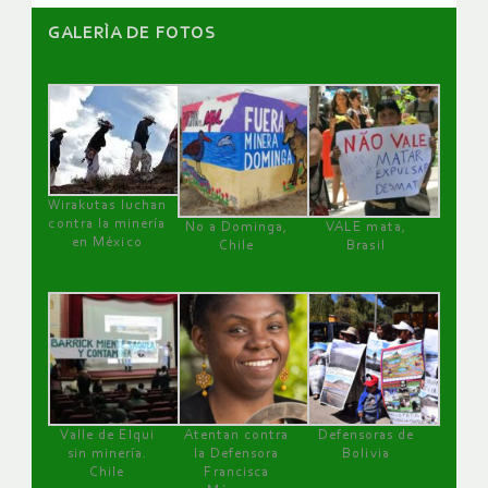
GALERÌA DE FOTOS
Wirakutas luchan
contra la minería
No a Dominga,
VALE mata,
en México
Chile
Brasil
Valle de Elqui
Atentan contra
Defensoras de
sin minería.
la Defensora
Bolivia
Chile
Francisca