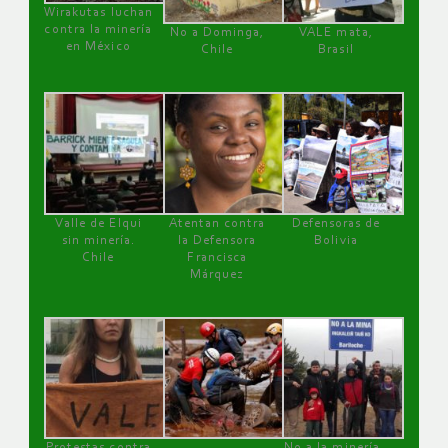
Wirakutas luchan
contra la minería
No a Dominga,
VALE mata,
en México
Chile
Brasil
Valle de Elqui
Atentan contra
Defensoras de
sin minería.
la Defensora
Bolivia
Chile
Francisca
Márquez
Protestas contra
No a la minería ,