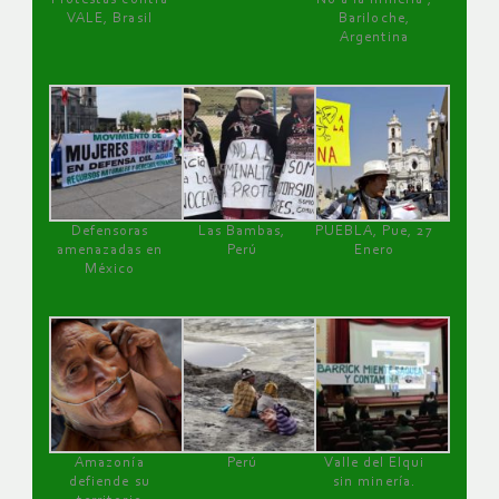
VALE, Brasil
Bariloche,
Argentina
Defensoras
Las Bambas,
PUEBLA, Pue, 27
amenazadas en
Perú
Enero
México
Amazonía
Perú
Valle del Elqui
defiende su
sin minería.