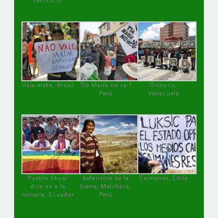
territorio
Vale mata, Brasil
Tía María no va !
Orinoco,
Perú
Venezuela
Pueblo Shuar
defensora de la
Caimanes, Chile
dice no a la
tierra, Melchora,
minería, Ecuador
Perú