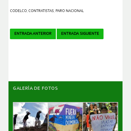
CODELCO
,
CONTRATISTAS
,
PARO NACIONAL
Navegador
ENTRADA ANTERIOR
ENTRADA SIGUIENTE
de
artículos
GALERÌA DE FOTOS