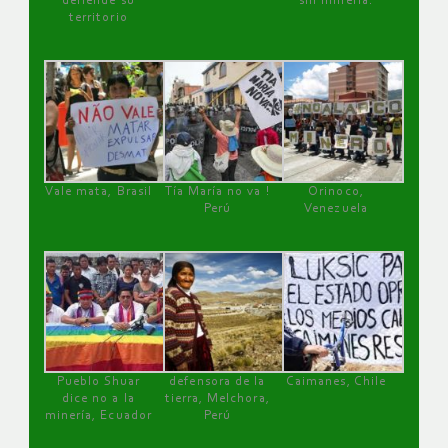
defiende su
sin minería.
territorio
Vale mata, Brasil
Tía María no va !
Orinoco,
Perú
Venezuela
Pueblo Shuar
defensora de la
Caimanes, Chile
dice no a la
tierra, Melchora,
minería, Ecuador
Perú