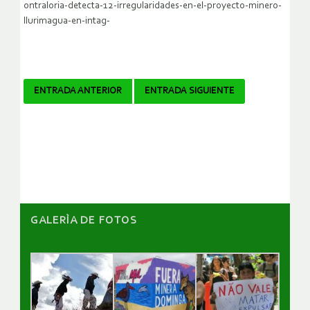
ontraloria-detecta-12-irregularidades-en-el-proyecto-minero-
llurimagua-en-intag-
Navegador
ENTRADA ANTERIOR
ENTRADA SIGUIENTE
de
artículos
GALERÌA DE FOTOS