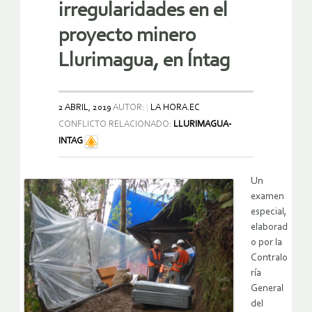
irregularidades en el
proyecto minero
Llurimagua, en Íntag
2 ABRIL, 2019
AUTOR:
LA HORA.EC
CONFLICTO RELACIONADO:
LLURIMAGUA-
INTAG
Un
examen
especial,
elaborad
o por la
Contralo
ría
General
del