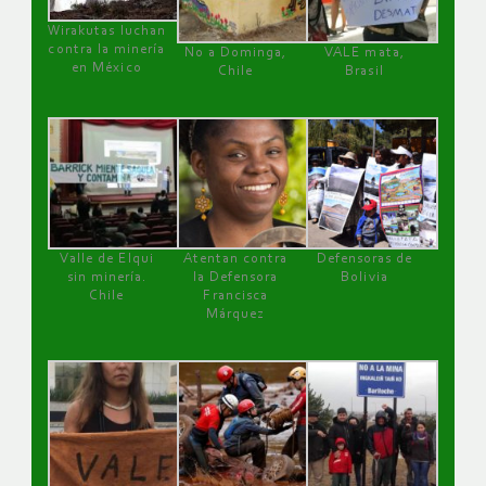
Wirakutas luchan
contra la minería
No a Dominga,
VALE mata,
en México
Chile
Brasil
Valle de Elqui
Atentan contra
Defensoras de
sin minería.
la Defensora
Bolivia
Chile
Francisca
Márquez