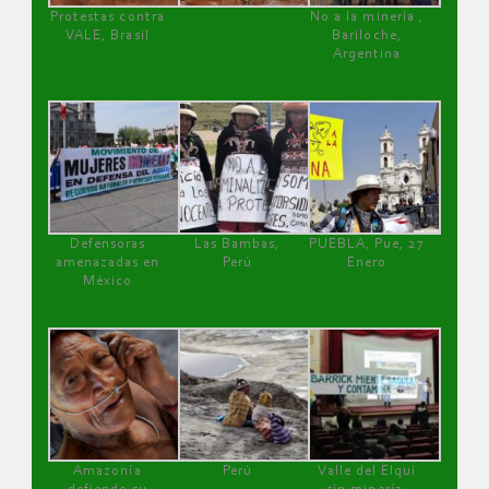
Protestas contra
No a la minería ,
VALE, Brasil
Bariloche,
Argentina
Defensoras
Las Bambas,
PUEBLA, Pue, 27
amenazadas en
Perú
Enero
México
Amazonía
Perú
Valle del Elqui