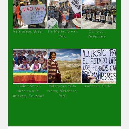
Vale mata, Brasil
Tía María no va !
Orinoco,
Perú
Venezuela
Pueblo Shuar
defensora de la
Caimanes, Chile
dice no a la
tierra, Melchora,
minería, Ecuador
Perú