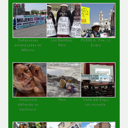
Defensoras
Las Bambas,
PUEBLA, Pue, 27
amenazadas en
Perú
Enero
México
Amazonía
Perú
Valle del Elqui
defiende su
sin minería.
territorio