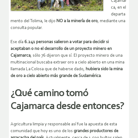
Cajamar
ca, en el
departa
mento del Tolima, le dijo
NO a la minería de oro
, mediante una
consulta popular.
Ese día
6.241 personas salieron a votar para decidir si
aceptaban o no el desarrollo de un proyecto minero en
Cajamarca
, sólo 76 dijeron que sí. El proyecto minero de una
multinacional buscaba extraer oro a cielo abierto en una mina
llamada La Colosa que de haberse dado,
hubiera sido la mina
de oro a cielo abierto más grande de Sudamérica
.
¿Qué camino tomó
Cajamarca desde entonces?
Agricultura limpia y responsable así fue la apuesta de esta
comunidad que hoy es uno de los
grandes productores de
arracacha del país
. Actualmente, cerca de 1.500 bultos salen