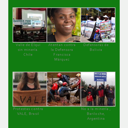
Valle de Elqui
Atentan contra
Defensoras de
sin minería.
la Defensora
Bolivia
Chile
Francisca
Márquez
Protestas contra
No a la minería ,
VALE, Brasil
Bariloche,
Argentina