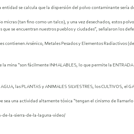
 entidad se calcula que la dispersión del polvo contaminante sería d
60 micras (tan fino como un talco), y una vez desechados, estos polvo
as que se encuentran nuestros pueblos y ciudades”, señalaron los de
ontienen Arsénico, Metales Pesados y Elementos Radiactivos (de ac
te de la mina “son fácilmente INHALABLES, lo que permite la E
l AGUA, las PLANTAS y ANIMALES SILVESTRES, los CULTIVOS, el
e sea una actividad altamente tóxica “tengan el cinismo de llamarlo
-de-la-sierra-de-la-laguna-video/