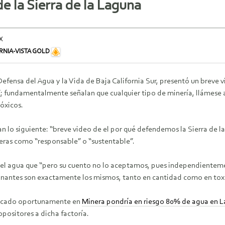
e la Sierra de la Laguna
X
RNIA-VISTA GOLD
fensa del Agua y la Vida de Baja California Sur, presentó un breve vi
; fundamentalmente señalan que cualquier tipo de minería, llámese a
óxicos.
an lo siguiente: “breve video de el por qué defendemos la Sierra de 
eras como “responsable” o “sustentable”.
del agua que “pero su cuento no lo aceptamos, pues independientemen
nantes son exactamente los mismos, tanto en cantidad como en tox
licado oportunamente en
Minera pondría en riesgo 80% de agua en L
 opositores a dicha factoría.