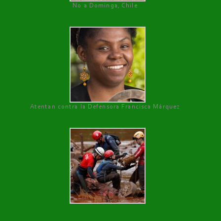
No a Dominga, Chile
Atentan contra la Defensora Francisca Márquez