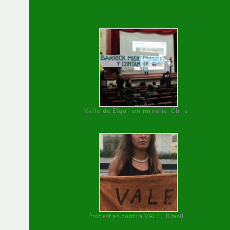
Valle de Elqui sin minería. Chile
Protestas contra VALE, Brasil