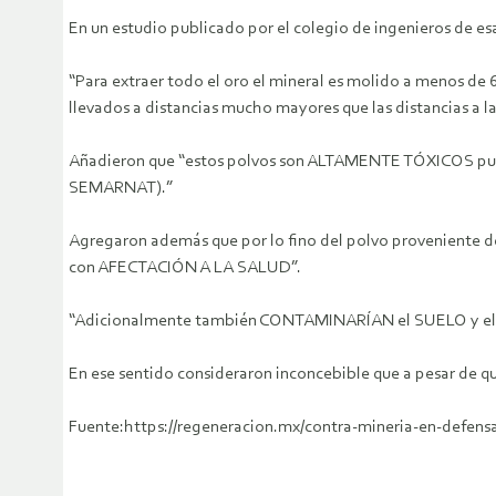
En un estudio publicado por el colegio de ingenieros de esa
“Para extraer todo el oro el mineral es molido a menos de 
llevados a distancias mucho mayores que las distancias a l
Añadieron que “estos polvos son ALTAMENTE TÓXICOS pues c
SEMARNAT).”
Agregaron además que por lo fino del polvo provenien
con AFECTACIÓN A LA SALUD”.
“Adicionalmente también CONTAMINARÍAN el SUELO y e
En ese sentido consideraron inconcebible que a pesar de qu
Fuente:https://regeneracion.mx/contra-mineria-en-defensa