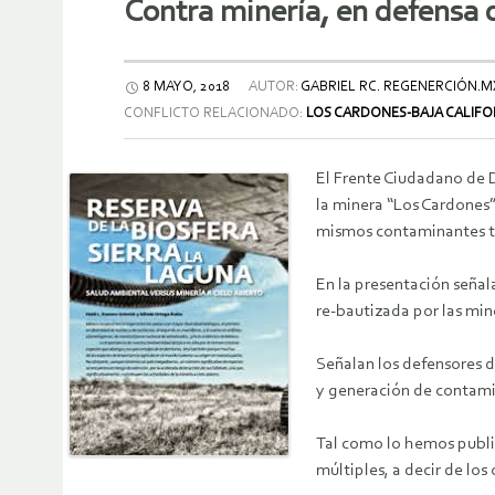
Contra minería, en defensa d
8 MAYO, 2018
AUTOR:
GABRIEL RC. REGENERCIÓN.M
CONFLICTO RELACIONADO:
LOS CARDONES-BAJA CALIFO
El Frente Ciudadano de De
la minera “Los Cardones”
mismos contaminantes t
En la presentación señal
re-bautizada por las min
Señalan los defensores 
y generación de contami
Tal como lo hemos pub
múltiples, a decir de los