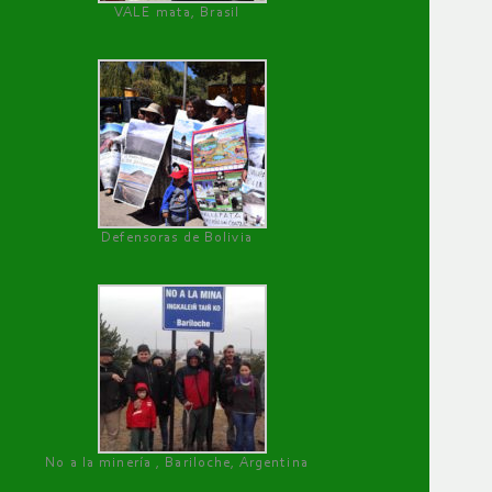
VALE mata, Brasil
Defensoras de Bolivia
No a la minería , Bariloche, Argentina