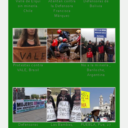
Valle de Elqui
Atentan contra
Defensoras de
sin minería.
la Defensora
Bolivia
Chile
Francisca
Márquez
Protestas contra
No a la minería ,
VALE, Brasil
Bariloche,
Argentina
Defensoras
Las Bambas,
PUEBLA, Pue, 27