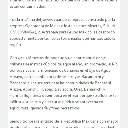
vital líquido en distintos puntos del Río Sonora para saber si
están contaminados.
Fue la mañana del jueves cuando el represo construido por la
empresa Operadora de Minas e Instalaciones Mineras, S.A. de
C.V. (OMIMSA), que trabaja para Grupo México, se desbordó
supuestamente por las lluvias torrenciales que han azotado la
región.
Con 420 kilómetros de longitud y un aporte anual de 171
millones de metros cúbicos de agua al año, en promedio, el Río
Sonora nace en el municipio de Cananea en el Ojo de Agua
Arvayo, con la confluencia de los arroyos Bacamuchi y
Bacoachi; su cauce atraviesa las comunidades de Bacoachi,
Arizpe, Aconchi, Huepac, Baviacora, Ures, Banámichi y
Hermosillo, nunca desemboca en el mar porque su afluente se
infiltra al subsuelo y el recurso hídrico se aprovecha en
agricultura, ganadería y fines recreativos.
Siendo Sonora la entidad de la República Mexicana con mayor
producción minera, han ocurrido varios accidentes