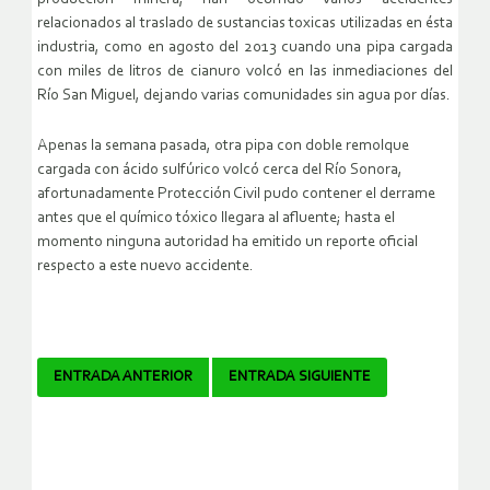
relacionados al traslado de sustancias toxicas utilizadas en ésta
industria, como en agosto del 2013 cuando una pipa cargada
con miles de litros de cianuro volcó en las inmediaciones del
Río San Miguel, dejando varias comunidades sin agua por días.
Apenas la semana pasada, otra pipa con doble remolque
cargada con ácido sulfúrico volcó cerca del Río Sonora,
afortunadamente Protección Civil pudo contener el derrame
antes que el químico tóxico llegara al afluente; hasta el
momento ninguna autoridad ha emitido un reporte oficial
respecto a este nuevo accidente.
Navegador
ENTRADA ANTERIOR
ENTRADA SIGUIENTE
de
artículos