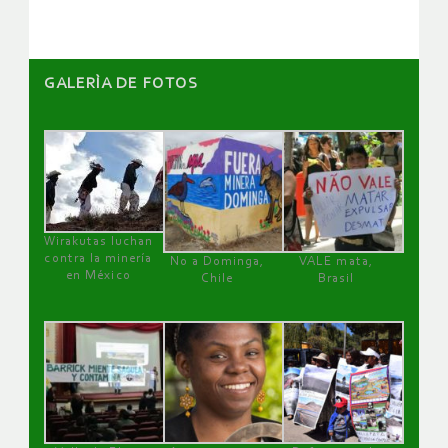
GALERÌA DE FOTOS
Wirakutas luchan
contra la minería
No a Dominga,
VALE mata,
en México
Chile
Brasil