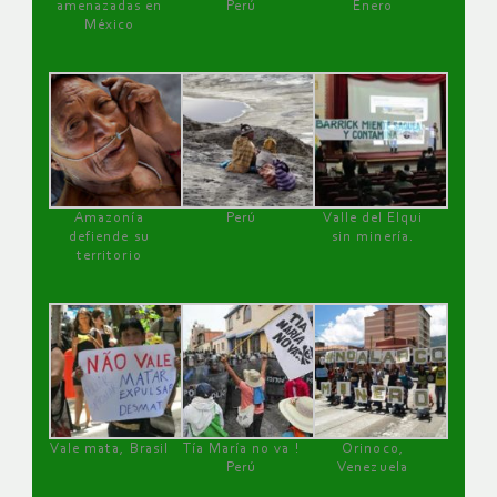
amenazadas en
Perú
Enero
México
Amazonía
Perú
Valle del Elqui
defiende su
sin minería.
territorio
Vale mata, Brasil
Tía María no va !
Orinoco,
Perú
Venezuela