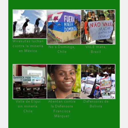
Wirakutas luchan
contra la minería
No a Dominga,
VALE mata,
en México
Chile
Brasil
Valle de Elqui
Atentan contra
Defensoras de
sin minería.
la Defensora
Bolivia
Chile
Francisca
Márquez