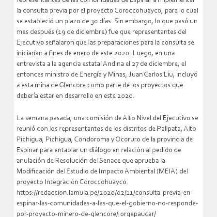
representantes de las comunidades de Espinar a implementar
la consulta previa por el proyecto Coroccohuayco, para lo cual
se estableció un plazo de 30 días. Sin embargo, lo que pasó un
mes después (19 de diciembre) fue que representantes del
Ejecutivo señalaron que las preparaciones para la consulta se
iniciarían a fines de enero de este 2020. Luego, en una
entrevista a la agencia estatal Andina el 27 de diciembre, el
entonces ministro de Energía y Minas, Juan Carlos Liu, incluyó
a esta mina de Glencore como parte de los proyectos que
debería estar en desarrollo en este 2020.
La semana pasada, una comisión de Alto Nivel del Ejecutivo se
reunió con los representantes de los distritos de Pallpata, Alto
Pichigua, Pichigua, Condoroma y Ocoruro de la provincia de
Espinar para entablar un diálogo en relación al pedido de
anulación de Resolución del Senace que aprueba la
Modificación del Estudio de Impacto Ambiental (MEIA) del
proyecto Integración Coroccohuayco.
https://redaccion.lamula.pe/2020/02/11/consulta-previa-en-
espinar-las-comunidades-a-las-que-el-gobierno-no-responde-
por-proyecto-minero-de-glencore/jorgepaucar/