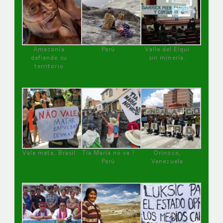
Amazonía
Perú
Valle del Elqui
defiende su
sin minería.
territorio
Vale mata, Brasil
Tía María no va !
Orinoco,
Perú
Venezuela