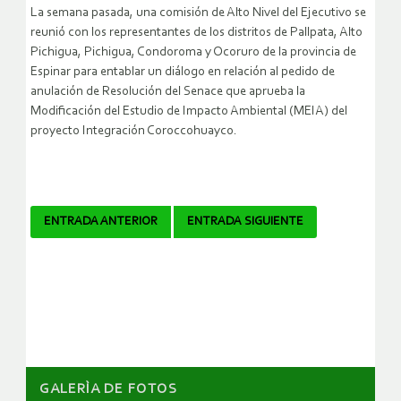
La semana pasada, una comisión de Alto Nivel del Ejecutivo se
reunió con los representantes de los distritos de Pallpata, Alto
Pichigua, Pichigua, Condoroma y Ocoruro de la provincia de
Espinar para entablar un diálogo en relación al pedido de
anulación de Resolución del Senace que aprueba la
Modificación del Estudio de Impacto Ambiental (MEIA) del
proyecto Integración Coroccohuayco.
Navegador
ENTRADA ANTERIOR
ENTRADA SIGUIENTE
de
artículos
GALERÌA DE FOTOS