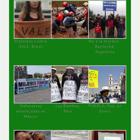
Protestas contra
No a la minería ,
VALE, Brasil
Bariloche,
Argentina
Defensoras
Las Bambas,
PUEBLA, Pue, 27
amenazadas en
Perú
Enero
México