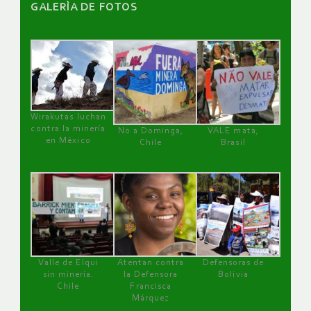
GALERÌA DE FOTOS
Wirakutas luchan
contra la minería
No a Dominga,
VALE mata,
en México
Chile
Brasil
Valle de Elqui
Atentan contra
Defensoras de
sin minería.
la Defensora
Bolivia
Chile
Francisca
Márquez