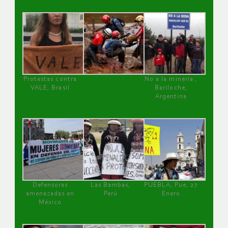
Protestas contra
No a la minería ,
VALE, Brasil
Bariloche,
Argentina
Defensoras
Las Bambas,
PUEBLA, Pue, 27
amenazadas en
Perú
Enero
México