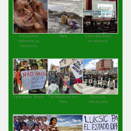
Amazonía
Perú
Valle del Elqui
defiende su
sin minería.
territorio
Vale mata, Brasil
Tía María no va !
Orinoco,
Perú
Venezuela